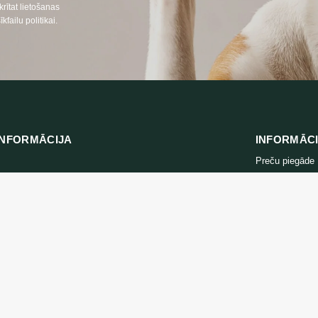
ītat lietošanas
ailu politikai.
NFORMĀCIJA
INFORMĀC
Preču piegāde
666
Konfidencialitāt
lpojumi LT, RU)
Iepirkuma note
nosacījumi
:
oprekes24.lt
ojumi LT, RU, EN)