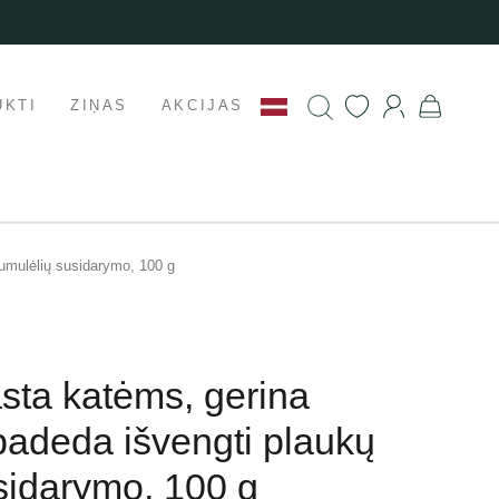
UKTI
ZIŅAS
AKCIJAS
gumulėlių susidarymo, 100 g
asta katėms, gerina
 padeda išvengti plaukų
sidarymo, 100 g