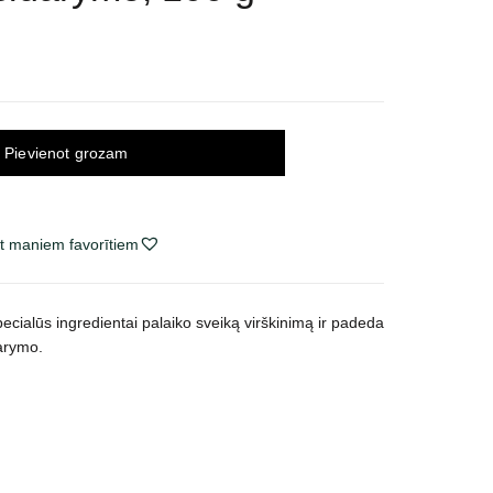
Pievienot grozam
t maniem favorītiem
ecialūs ingredientai palaiko sveiką virškinimą ir padeda
arymo.