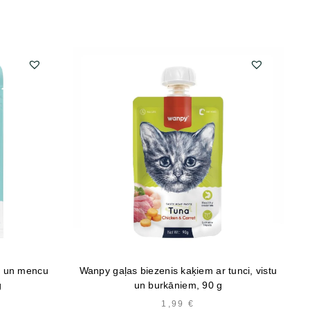
u un mencu
Wanpy gaļas biezenis kaķiem ar tunci, vistu
g
un burkāniem, 90 g
1,99
€