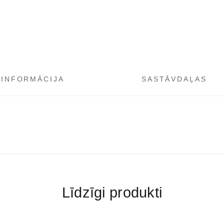
daudzums
 INFORMĀCIJA
SASTĀVDAĻAS
Līdzīgi produkti