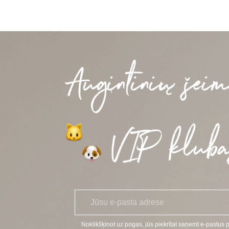
E
*
-
p
a
Noklikšķinot uz pogas, jūs piekrītat saņemt e-pastus 