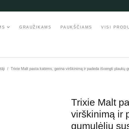
MS
GRAUŽIKAMS
PAUKŠČIAMS
VISI PROD
tāji
/
Trixie Malt pasta katėms, gerina virškinimą ir padeda išvengti plaukų 
Trixie Malt p
virškinimą ir
gumulėlių su