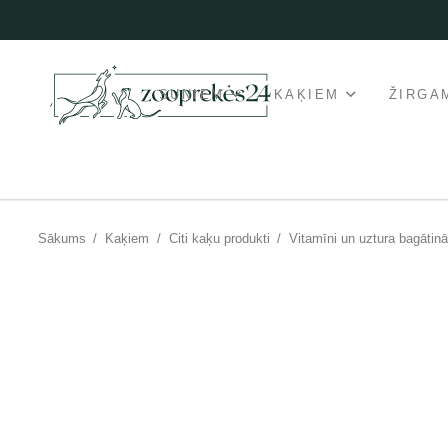
SUŅIEM
KAĶIEM
ŽIRGA
Sākums
/
Kaķiem
/
Citi kaķu produkti
/
Vitamīni un uztura bagātinā