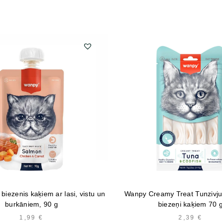
biezenis kaķiem ar lasi, vistu un
Wanpy Creamy Treat Tunzivj
burkāniem, 90 g
biezeņi kaķiem 70 
1,99
€
2,39
€