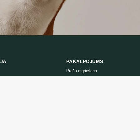
IJA
PAKALPOJUMS
Preču atgriešana
es politika
Sazinieties ar mums
ikumi un
Preču atgriešanas veidlapa