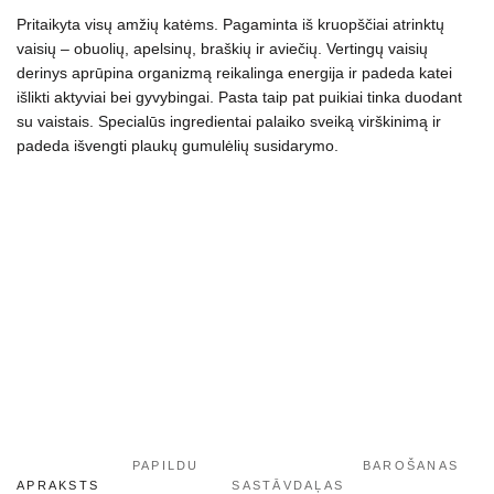
ir
Pritaikyta visų amžių katėms. Pagaminta iš kruopščiai atrinktų
padeda
vaisių – obuolių, apelsinų, braškių ir aviečių. Vertingų vaisių
derinys aprūpina organizmą reikalinga energija ir padeda katei
išvengti
išlikti aktyviai bei gyvybingai. Pasta taip pat puikiai tinka duodant
plaukų
su vaistais. Specialūs ingredientai palaiko sveiką virškinimą ir
gumulėlių
padeda išvengti plaukų gumulėlių susidarymo.
susidarymo,
100
g
daudzums
PAPILDU
BAROŠANAS
APRAKSTS
SASTĀVDAĻAS