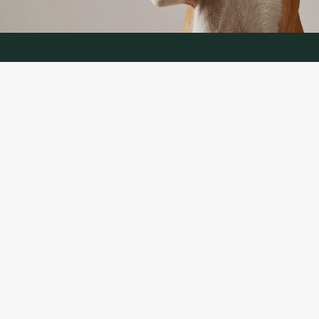
KONTAKTINFORMĀCIJA
TĀLRUNIS:
+370 624 00 666
(Tālruņa pakalpojumi LT, RU)