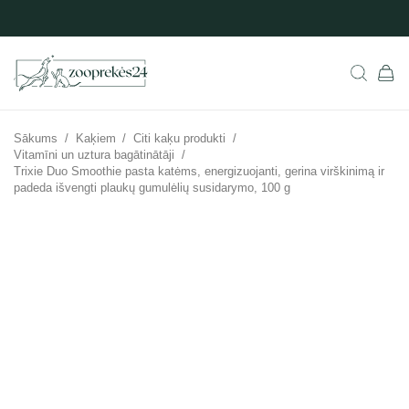
Sākums
/
Kaķiem
/
Citi kaķu produkti
/
Vitamīni un uztura bagātinātāji
/
Trixie Duo Smoothie pasta katėms, energizuojanti, gerina virškinimą ir
padeda išvengti plaukų gumulėlių susidarymo, 100 g