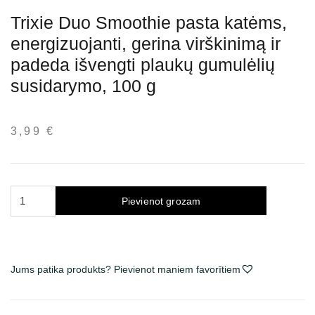
Trixie Duo Smoothie pasta katėms,
energizuojanti, gerina virškinimą ir
padeda išvengti plaukų gumulėlių
susidarymo, 100 g
3,99
€
Trixie
Pievienot grozam
Duo
Smoothie
pasta
katėms,
Jums patika produkts? Pievienot maniem favorītiem
energizuojanti,
gerina
virškinimą