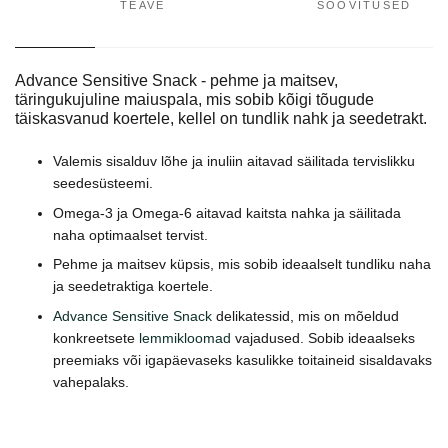
TEAVE
SOOVITUSED
Advance Sensitive Snack - pehme ja maitsev,
täringukujuline maiuspala, mis sobib kõigi tõugude
täiskasvanud koertele, kellel on tundlik nahk ja seedetrakt.
Valemis sisalduv lõhe ja inuliin aitavad säilitada tervislikku
seedesüsteemi.
Omega-3 ja Omega-6 aitavad kaitsta nahka ja säilitada
naha optimaalset tervist.
Pehme ja maitsev küpsis, mis sobib ideaalselt tundliku naha
ja seedetraktiga koertele.
Advance Sensitive Snack
delikatessid, mis on mõeldud
konkreetsete
lemmikloomad
vajadused. Sobib ideaalseks
preemiaks või igapäevaseks kasulikke toitaineid sisaldavaks
vahepalaks.