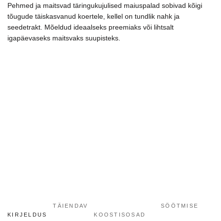
Pehmed ja maitsvad täringukujulised maiuspalad sobivad kõigi
tõugude täiskasvanud koertele, kellel on tundlik nahk ja
seedetrakt. Mõeldud ideaalseks preemiaks või lihtsalt
igapäevaseks maitsvaks suupisteks.
TÄIENDAV
SÖÖTMISE
KIRJELDUS
KOOSTISOSAD