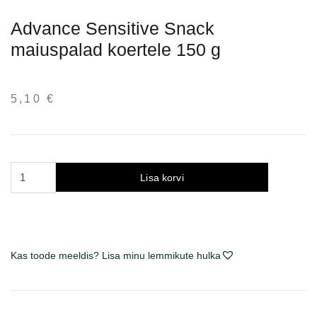
Advance Sensitive Snack
maiuspalad koertele 150 g
5,10
€
Advance
Lisa korvi
Sensitive
Snack
skanėstai
šunims
150
Kas toode meeldis? Lisa minu lemmikute hulka
g
kogus