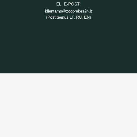
EL. E-POST:
klientams@zooprekes24.lt
(Postiteenus LT, RU, EN)
TEAVE
Kaupade tarnimine
Privaatsuspoliitika
Ostutingimused
TEENUS
Kaupade tagastamine