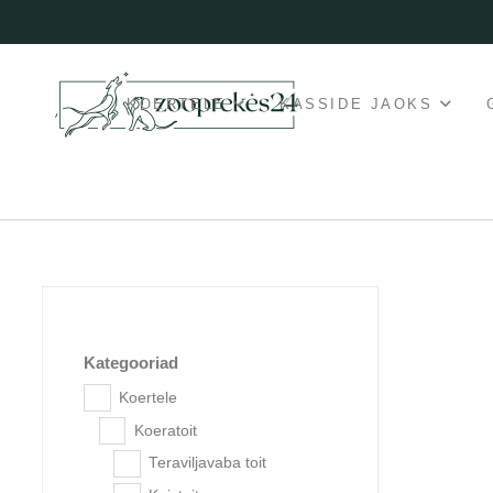
KOERTELE
KASSIDE JAOKS
Kategooriad
Koertele
Koeratoit
Popu
Teraviljavaba toit
aadre