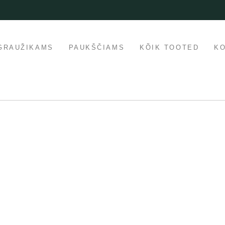
GRAUŽIKAMS
PAUKŠČIAMS
KÕIK TOOTED
K
laarne
Populaarne
ssil
aadressil