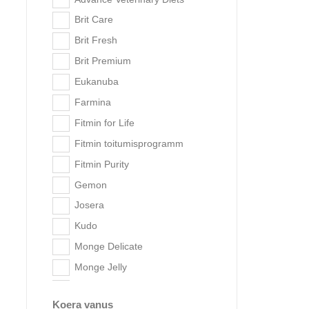
Fitmin Purity
Brit Care
Gemon
Brit Fresh
Josera
Brit Premium
Kudo
Eukanuba
Monge
Farmina
Royal Canin
Fitmin for Life
Royal Canin
Eukanu
veterinaardieetid
Fitmin toitumisprogramm
Trixie
Fitmin Purity
Kasside jaoks
Gemon
Popu
Kassitoit
aadre
Josera
Kuivtoit
Kudo
Niiske toit
Monge Delicate
Veterinaarne toitumine
Monge Jelly
Kassitoodete tootjad
Monge Natural
Advance
Koera vanus
Monge Natural Superpremium