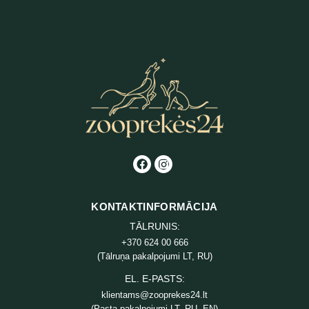
KONTAKTINFORMĀCIJA
TĀLRUNIS:
+370 624 00 666
(Tālruņa pakalpojumi LT, RU)
EL. E-PASTS:
klientams@zooprekes24.lt
(Pasta pakalpojumi LT, RU, EN)