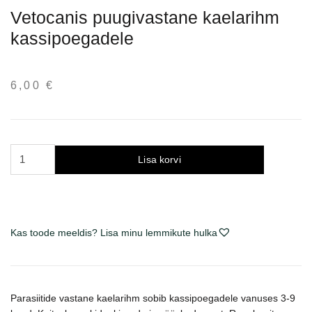
Vetocanis puugivastane kaelarihm
kassipoegadele
6,00
€
Vetocanis
Lisa korvi
antkaklis
nuo
erkių
kačiukams
Kas toode meeldis? Lisa minu lemmikute hulka
kogus
Parasiitide vastane kaelarihm sobib kassipoegadele vanuses 3-9