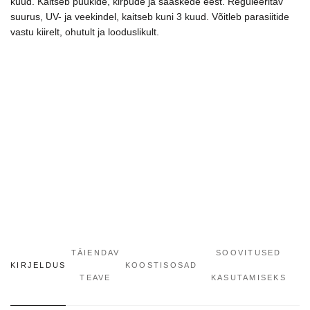
kuud. Kaitseb puukide, kirpude ja sääskede eest. Reguleeritav
suurus, UV- ja veekindel, kaitseb kuni 3 kuud. Võitleb parasiitide
vastu kiirelt, ohutult ja looduslikult.
TÄIENDAV
SOOVITUSED
KIRJELDUS
KOOSTISOSAD
TEAVE
KASUTAMISEKS