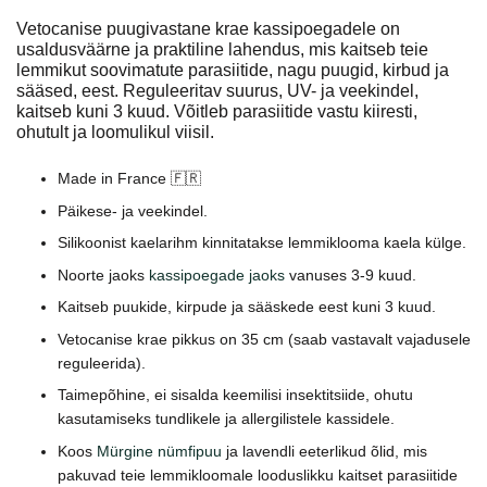
Vetocanise puugivastane krae kassipoegadele on
usaldusväärne ja praktiline lahendus, mis kaitseb teie
lemmikut soovimatute parasiitide, nagu puugid, kirbud ja
sääsed, eest. Reguleeritav suurus, UV- ja veekindel,
kaitseb kuni 3 kuud. Võitleb parasiitide vastu kiiresti,
ohutult ja loomulikul viisil.
Made in France 🇫🇷
Päikese- ja veekindel.
Silikoonist kaelarihm kinnitatakse lemmiklooma kaela külge.
Noorte jaoks
kassipoegade jaoks
vanuses 3-9 kuud.
Kaitseb puukide, kirpude ja sääskede eest kuni 3 kuud.
Vetocanise krae pikkus on 35 cm (saab vastavalt vajadusele
reguleerida).
Taimepõhine, ei sisalda keemilisi insektitsiide, ohutu
kasutamiseks tundlikele ja allergilistele kassidele.
Koos
Mürgine nümfipuu
ja lavendli eeterlikud õlid, mis
pakuvad teie lemmikloomale looduslikku kaitset parasiitide