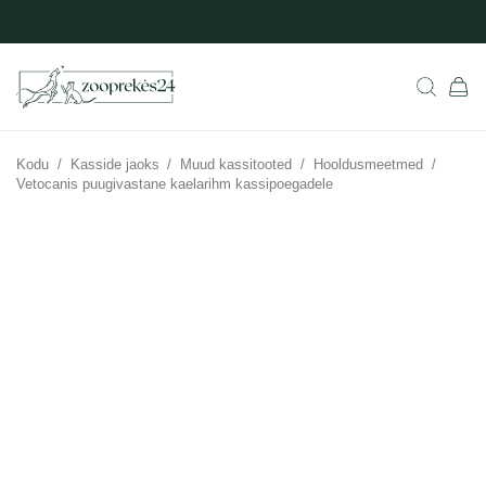
Kodu
/
Kasside jaoks
/
Muud kassitooted
/
Hooldusmeetmed
/
Vetocanis puugivastane kaelarihm kassipoegadele