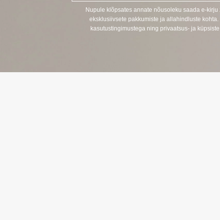
o
Nupule klõpsates annate nõusoleku saada e-kirj
s
eksklusiivsete pakkumiste ja allahindluste kohta.
t
kasutustingimustega ning privaatsus- ja küpsiste 
KONTAKT
TELEFON:
+370 624 00 
(telefoniteenu
EL. E-POST:
klientams@zo
(Postiteenus 