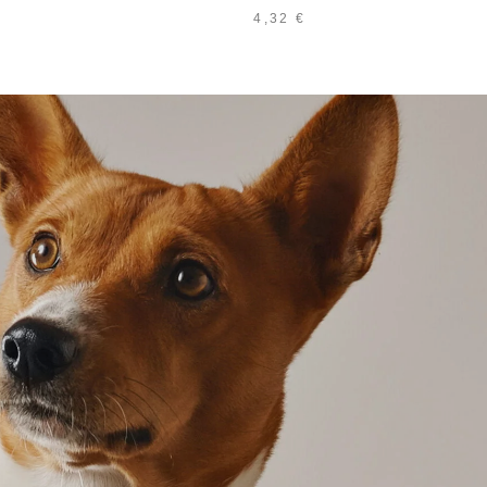
4,32
€