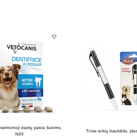
kramtomoji dantų pasta šunims,
Trixie erkių traukiklis, plas
N30