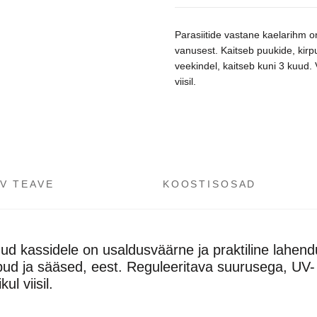
Parasiitide vastane kaelarihm 
vanusest. Kaitseb puukide, kirp
veekindel, kaitseb kuni 3 kuud. Võ
viisil.
V TEAVE
KOOSTISOSAD
ud kassidele on usaldusväärne ja praktiline lahen
bud ja sääsed, eest. Reguleeritava suurusega, UV- j
ul viisil.