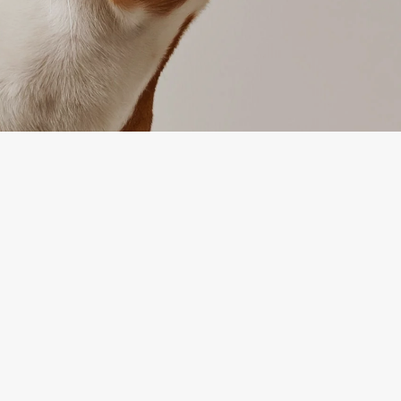
TEENUS
mine
Kaupade tagastamine
tika
Võtke meiega ühendust
d
Kauba tagastamise vorm