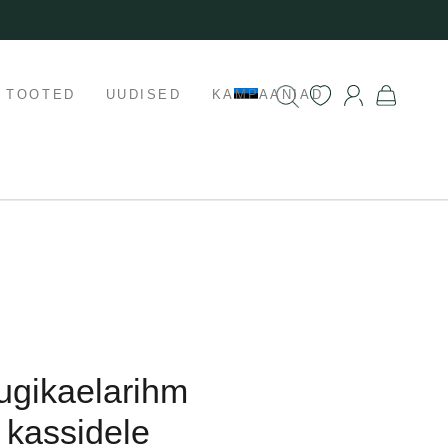
K TOOTED
UUDISED
KAMPAANIAD
ugikaelarihm
 kassidele