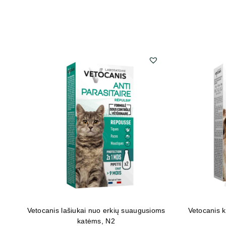
Vetocanis lašiukai nuo erkių suaugusioms
Vetocanis 
katėms, N2