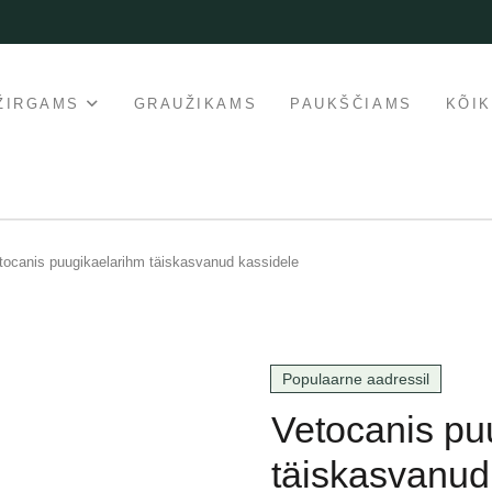
ŽIRGAMS
GRAUŽIKAMS
PAUKŠČIAMS
KÕI
tocanis puugikaelarihm täiskasvanud kassidele
Populaarne aadressil
Vetocanis pu
täiskasvanud