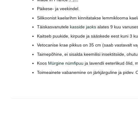
Päikese- ja veekindel.
Silikoonist kaelarihm kinnitatakse lemmiklooma kael
Täiskasvanutele
kasside jaoks
alates 9 kuu vanuses
Kaitseb puukide, kirpude ja sääskede eest kuni 3 k
Vetocanise krae pikkus on 35 cm (saab vastavalt va
Taimepõhine, ei sisalda keemilisi insektitsiide, ohutu
Koos
Mürgine nümfipuu
ja lavendli eeterlikud õlid,
Toimeainete vabanemine on järkjärguline ja pidev. 