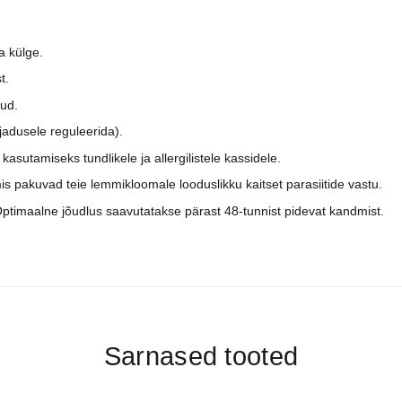
a külge.
t.
uud.
jadusele reguleerida).
 kasutamiseks tundlikele ja allergilistele kassidele.
 mis pakuvad teie lemmikloomale looduslikku kaitset parasiitide vastu.
Optimaalne jõudlus saavutatakse pärast 48-tunnist pidevat kandmist.
Sarnased tooted