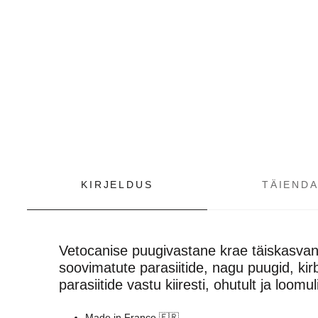
KIRJELDUS
TÄIENDA
Vetocanise puugivastane krae täiskasvan
soovimatute parasiitide, nagu puugid, kir
parasiitide vastu kiiresti, ohutult ja loomulik
Made in France 🇫🇷