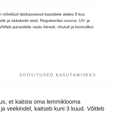
on mõeldud täiskasvanud kassidele alates 9 kuu
ude ja sääskede eest. Reguleeritav suurus, UV- ja
itleb parasiitide vastu kiiresti, ohutult ja loomulikul
SOOVITUSED KASUTAMISEKS
dus, et kaitsta oma lemmiklooma
a veekindel, kaitseb kuni 3 kuud. Võitleb