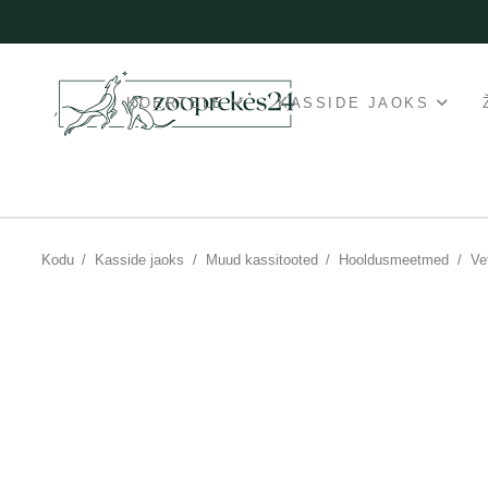
KOERTELE
KASSIDE JAOKS
Kodu
/
Kasside jaoks
/
Muud kassitooted
/
Hooldusmeetmed
/
Ve