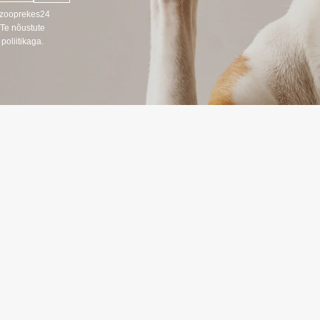
u zooprekes24
 Te nõustute
poliitikaga.
ANDMED
TEAVE
Kaupade tarni
666
Privaatsuspolii
s LT, RU)
Ostutingimuse
oprekes24.lt
LT, RU, EN)