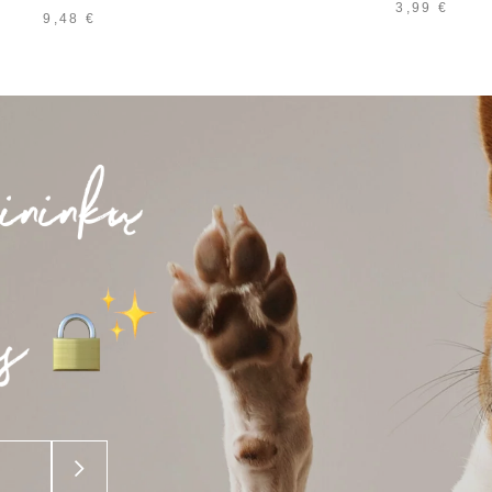
3,99
€
9,48
€