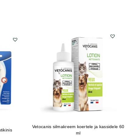
-
Vetocanis silmakreem koertele ja kassidele 60
F
tikinis
ml