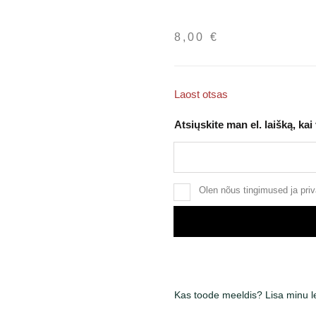
8,00
€
Laost otsas
Atsiųskite man el. laišką, kai
Olen nõus
tingimused
ja
priv
Kas toode meeldis? Lisa minu 