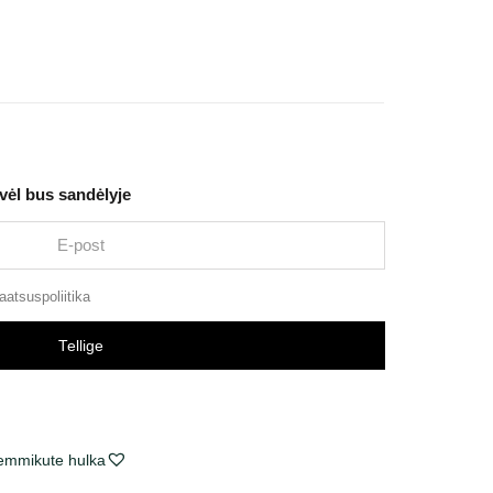
 vėl bus sandėlyje
aatsuspoliitika
Tellige
lemmikute hulka