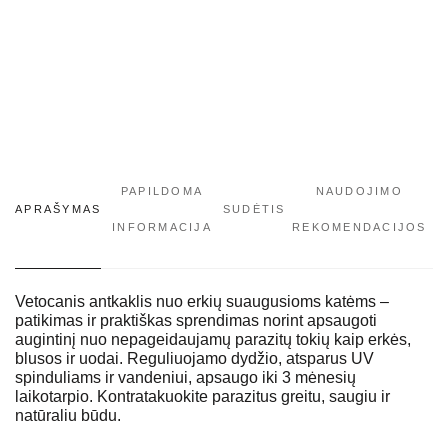
PAPILDOMA
NAUDOJIMO
APRAŠYMAS
SUDĖTIS
INFORMACIJA
REKOMENDACIJOS
Vetocanis antkaklis nuo erkių suaugusioms katėms –
patikimas ir praktiškas sprendimas norint apsaugoti
augintinį nuo nepageidaujamų parazitų tokių kaip erkės,
blusos ir uodai. Reguliuojamo dydžio, atsparus UV
spinduliams ir vandeniui, apsaugo iki 3 mėnesių
laikotarpio. Kontratakuokite parazitus greitu, saugiu ir
natūraliu būdu.