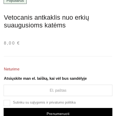
Populiarus
Vetocanis antkaklis nuo erkių
suaugusioms katėms
8,00
€
Neturime
Atsiųskite man el. laišką, kai vėl bus sandėlyje
Sutinku su
sąlygomis
ir
privatumo politika
Prenumeruoti