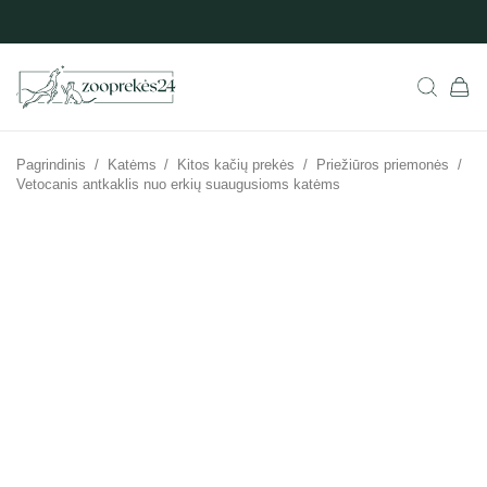
Pagrindinis
/
Katėms
/
Kitos kačių prekės
/
Priežiūros priemonės
/
Vetocanis antkaklis nuo erkių suaugusioms katėms