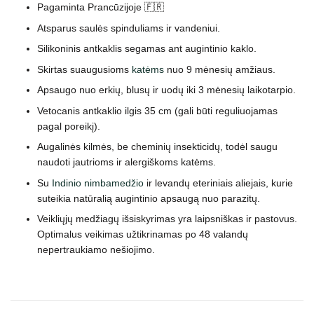
Pagaminta Prancūzijoje 🇫🇷
Atsparus saulės spinduliams ir vandeniui.
Silikoninis antkaklis segamas ant augintinio kaklo.
Skirtas suaugusioms
katėms
nuo 9 mėnesių amžiaus.
Apsaugo nuo erkių, blusų ir uodų iki 3 mėnesių laikotarpio.
Vetocanis antkaklio ilgis 35 cm (gali būti reguliuojamas
pagal poreikį).
Augalinės kilmės, be cheminių insekticidų, todėl saugu
naudoti jautrioms ir alergiškoms katėms.
Su
Indinio nimbamedžio
ir levandų eteriniais aliejais, kurie
suteikia natūralią augintinio apsaugą nuo parazitų.
Veikliųjų medžiagų išsiskyrimas yra laipsniškas ir pastovus.
Optimalus veikimas užtikrinamas po 48 valandų
nepertraukiamo nešiojimo.