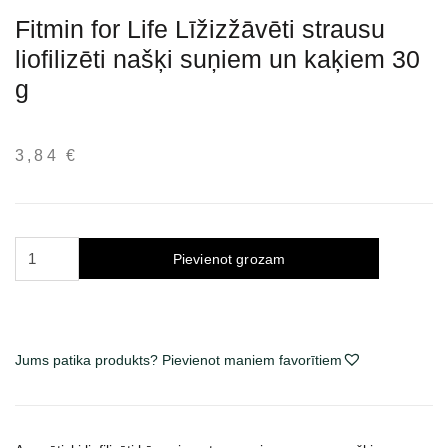
Fitmin for Life Līžizžāvēti strausu
liofilizēti našķi suņiem un kaķiem 30
g
3,84
€
Fitmin
Pievienot grozam
for
Life
Freeze
dried
Jums patika produkts? Pievienot maniem favorītiem
Ostrich
šaltyje išdžiovinti
skanėstai
šunims