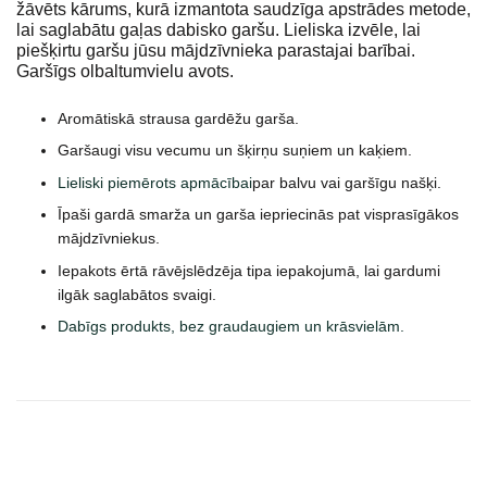
žāvēts kārums, kurā izmantota saudzīga apstrādes metode,
lai saglabātu gaļas dabisko garšu. Lieliska izvēle, lai
piešķirtu garšu jūsu mājdzīvnieka parastajai barībai.
Garšīgs olbaltumvielu avots.
Aromātiskā strausa gardēžu garša.
Garšaugi visu vecumu un šķirņu suņiem un kaķiem.
Lieliski piemērots apmācībai
par balvu vai garšīgu našķi.
Īpaši gardā smarža un garša iepriecinās pat visprasīgākos
mājdzīvniekus.
Iepakots ērtā rāvējslēdzēja tipa iepakojumā, lai gardumi
ilgāk saglabātos svaigi.
Dabīgs produkts, bez graudaugiem un krāsvielām.