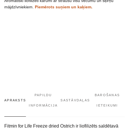
Aromātiski liofilizēti kārumi ar strausu visu vecumu un šķirņu
ir
mājdzīvniekiem.
Piemērots suņiem un kaķiem.
katėms
30
g
daudzums
PAPILDU
BAROŠANAS
APRAKSTS
SASTĀVDAĻAS
INFORMĀCIJA
IETEIKUMI
Fitmin for Life Freeze dried Ostrich ir liofilizēts saldētavā