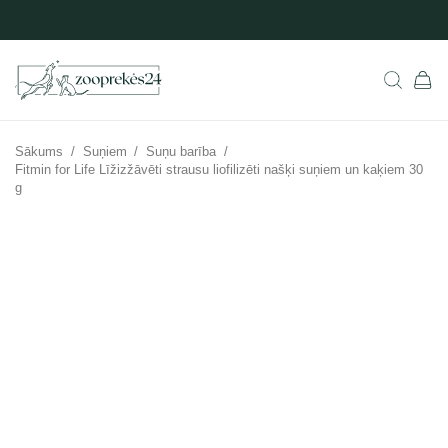
Sākums
/
Suņiem
/
Suņu barība
/
Fitmin for Life Līžizžāvēti strausu liofilizēti našķi suņiem un kaķiem 30
g