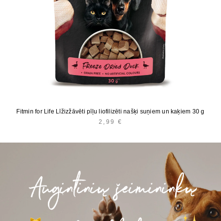
Fitmin for Life Līžizžāvēti pīļu liofilizēti našķi suņiem un kaķiem 30 g
2,99
€