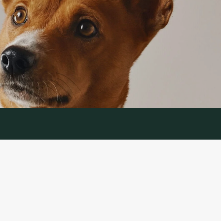
TEENUS
mine
Kaupade tagastamine
tika
Võtke meiega ühendust
d
Kauba tagastamise vorm