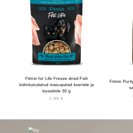
Fitmin for Life Freeze dried Fish
Fitmin Purit
külmkuivatatud maiuspalad koertele ja
s
kassidele 30 g
2,99
€