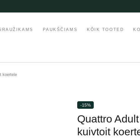
GRAUŽIKAMS
PAUKŠČIAMS
KÕIK TOOTED
K
t koertele
-15%
Quattro Adul
kuivtoit koert