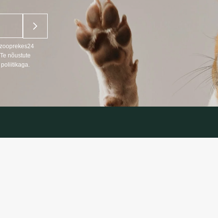
u zooprekes24
 Te nõustute
poliitikaga.
ANDMED
TEAVE
Kaupade tarni
666
Privaatsuspolii
s LT, RU)
Ostutingimuse
oprekes24.lt