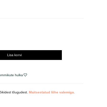
nnavahemik:
,60 €
ni
,65 €
Lisa korvi
lemmikute hulka
kõikidest tõugudest.
Maitsestatud lõhe valemiga.