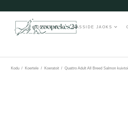
KOERTELE
KASSIDE JAOKS
Kodu
/
Koertele
/
Koeratoit
/
Quattro Adult All Breed Salmon kuivtoi