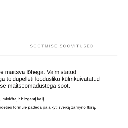
SÖÖTMISE SOOVITUSED
le maitsva lõhega. Valmistatud
 toidupelleti loodusliku külmkuivatatud
ärase maitseomadustega sööt.
minkštą ir blizgantį kailį.
udėties formulė padeda palaikyti sveiką žarnyno florą,