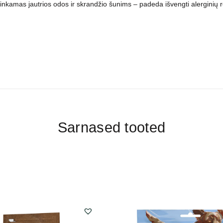
inkamas jautrios odos ir skrandžio šunims – padeda išvengti alerginių rea
Sarnased tooted