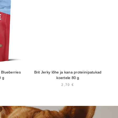
 Blueberries
Brit Jerky lõhe ja kana proteiinipatukad
Ca
0 g
koertele 80 g
2,70
€