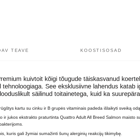
DAV TEAVE
KOOSTISOSAD
remium kuivtoit kõigi tõugude täiskasvanud koerte
 tehnoloogiaga. See eksklusiivne lahendus katab iga
looduslikult säilinud toitainetega, kuid ka suurep
ūgštys kartu su cinku ir B grupės vitaminais padeda išlaikyti sveiką odą, 
o ir jukos ekstrakto praturtinta Quattro Adult All Breed Salmon maisto s
akterijoms.
is, kuris gali žymiai sumažinti šunų alerginių reakcijų tikimybę.