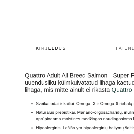
KIRJELDUS
TÄIEN
Quattro Adult All Breed Salmon - Super P
uuendusliku külmkuivatatud lihaga kaetud
lihaga, mis mitte ainult ei rikasta
Quattro
Sveikai odai ir kailiui. Omega- 3 ir Omega-6 riebalų r
Natūralūs prebiotikai. Manano-oligosacharidų, inulin
aprūpindama maistines medžiagas naudingosioms b
Hipoalerginis. Lašiša yra hipoalerginių baltymų šaltin