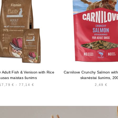
y Adult Fish & Venison with Rice
Carnilove Crunchy Salmon with
ausas maistas šunims
skanėstai šunims, 20
17,79
€
-
77,14
€
HINNAVAHEMIK:
2,49
€
17,79 €
KUNI
77,14 €