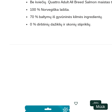
Be kviečių. Quattro Adult All Breed Salmon maistas t
100 % Norvegiška lašiša.
70 % baltymų iš gyvūninės kilmės ingredientų.
0 % dirbtinių dažiklių ir skonių stipriklių.
-9%
Müük