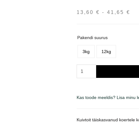
13,60
€
-
41,65
€
Hi
13
ku
41
Pakendi suurus
3kg
12kg
Quattro
Adult
All
Breed
Kas toode meeldis? Lisa minu 
Salmon
sausas
maistas
Kuivtoit täiskasvanud koertele 
šunims
kogus