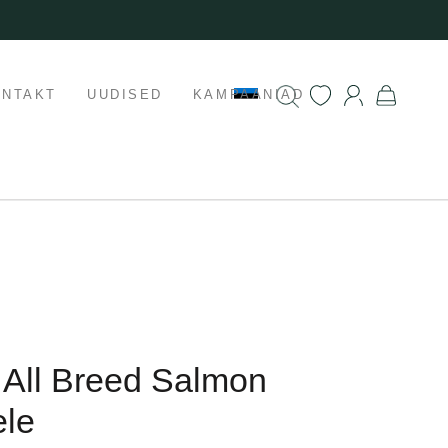
ONTAKT
UUDISED
KAMPAANIAD
t All Breed Salmon
ele