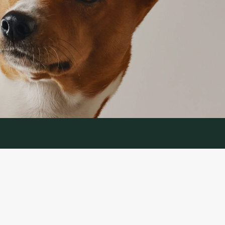
TEENUS
mine
Kaupade tagastamine
tika
Võtke meiega ühendust
d
Kauba tagastamise vorm