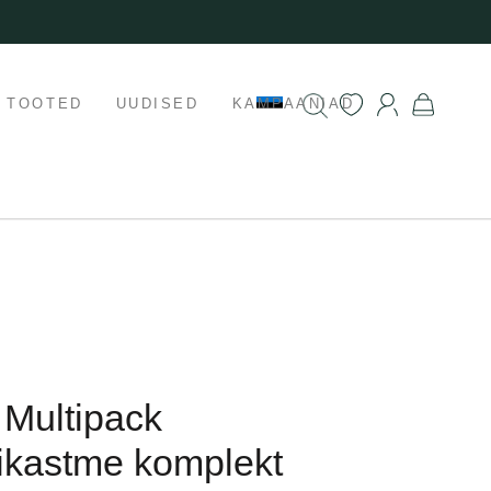
K TOOTED
UUDISED
KAMPAANIAD
 Multipack
ikastme komplekt