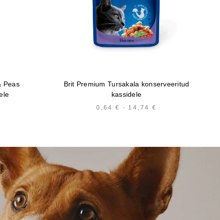
& Peas
Brit Premium Tursakala konserveeritud
ele
kassidele
HINNAVAHEMIK:
0,64
€
-
14,74
€
HINNAVAHEMIK:
0,64 €
0,64 €
KUNI
KUNI
14,74 €
14,74 €