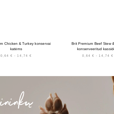
um Chicken & Turkey konservai
Brit Premium Beef Stew 
katėms
konserveeritud kassid
0,64
€
-
14,74
€
HINNAVAHEMIK:
0,64
€
-
14,74
€
0,64 €
KUNI
14,74 €