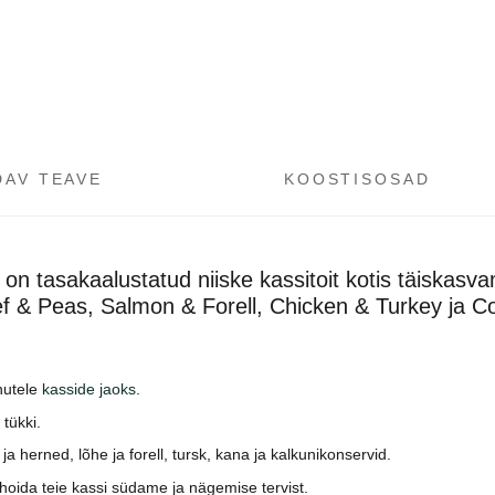
DAV TEAVE
KOOSTISOSAD
n tasakaalustatud niiske kassitoit kotis täiskasva
f & Peas, Salmon & Forell, Chicken & Turkey ja Co
nutele
kasside jaoks
.
 tükki.
 herned, lõhe ja forell, tursk, kana ja kalkunikonservid.
b hoida teie kassi südame ja nägemise tervist.