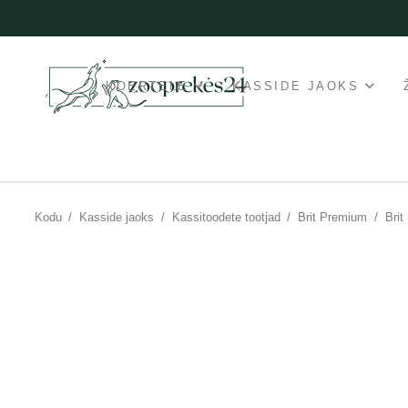
KOERTELE
KASSIDE JAOKS
Kodu
/
Kasside jaoks
/
Kassitoodete tootjad
/
Brit Premium
/
Brit