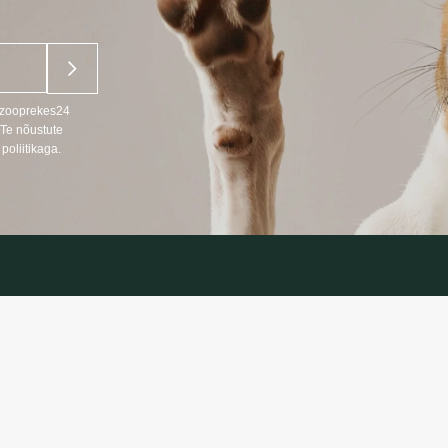
u zooprekes24
 Te nõustute
poliitikaga.
ANDMED
TEAVE
Kaupade tarni
666
Privaatsuspolii
s LT, RU)
Ostutingimuse
oprekes24.lt