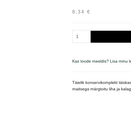
8,34
€
Brit
Premium
Multipack
konservų
Kas toode meeldis? Lisa minu 
rinkinys
katėms
padaže
Täielik konservikomplekt täiska
kogus
maitsega märgtoitu liha ja kala