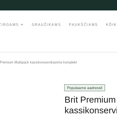
ŽIRGAMS
GRAUŽIKAMS
PAUKŠČIAMS
KÕI
 Premium Multipack kassikonservikastme komplekt
Populaarne aadressil
Brit Premium
kassikonserv