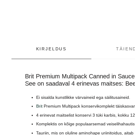
KIRJELDUS
TÄIEN
Brit Premium Multipack Canned in Sauce o
See on saadaval 4 erinevas maitses: Bee
Ei sisalda kunstlikke värvaineid ega säilitusaineid
.
Brit
Premium Multipack konservikomplekt täiskasva
4 erinevat maitselist konservi 3 tüki karbis, kokku 12
Komplektis on kõige populaarsemad veiselihahautis ja
Tauriin, mis on oluline aminohape uriinitoidus, aita