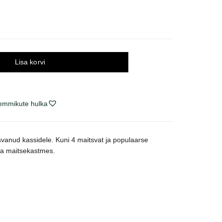
Lisa korvi
lemmikute hulka
svanud kassidele. Kuni 4 maitsvat ja populaarse
ga maitsekastmes.