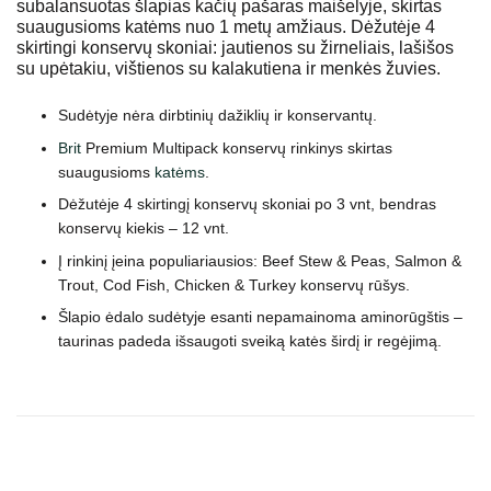
subalansuotas šlapias kačių pašaras maišelyje, skirtas
suaugusioms katėms nuo 1 metų amžiaus. Dėžutėje 4
skirtingi konservų skoniai: jautienos su žirneliais, lašišos
su upėtakiu, vištienos su kalakutiena ir menkės žuvies.
Sudėtyje nėra dirbtinių dažiklių ir konservantų
.
Brit
Premium Multipack konservų rinkinys skirtas
suaugusioms
katėms
.
Dėžutėje 4 skirtingį konservų skoniai po 3 vnt, bendras
konservų kiekis – 12 vnt.
Į rinkinį įeina populiariausios: Beef Stew & Peas, Salmon &
Trout, Cod Fish, Chicken & Turkey konservų rūšys.
Šlapio ėdalo sudėtyje esanti nepamainoma aminorūgštis –
taurinas padeda išsaugoti sveiką katės širdį ir regėjimą.