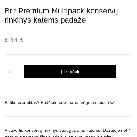
Brit Premium Multipack konservų
rinkinys katėms padaže
8,34
€
produkto
Į krepšelį
kiekis:
Brit
Premium
Multipack
Patiko produktas? Pridėkite prie mano mėgstamiausių
konservų
rinkinys
katėms
padaže
Visavertis konservų rinkinys suaugusioms katėms. Dėžutėje net 4
gardūs ir pamėgti šlapio ėdalo skoniai su mėsa ir žuvimi