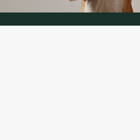
KONTAKTINĖ INFORMACIJA
TELEFONAS:
+370 624 00 666
(Aptarnavimas telefonu LT, RU kalbomis)