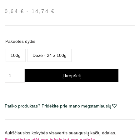
0,64
€
-
14,74
€
Kainų
intervalas:
nuo
0,64 €
Pakuotės dydis
iki
14,74 €
100g
Dėžė - 24 x 100g
produkto
Į krepšelį
kiekis:
Brit
Premium
Chicken
Patiko produktas? Pridėkite prie mano mėgstamiausių
&
Turkey
konservai
katėms
Aukščiausios kokybės visavertis suaugusių kačių ėdalas.
Pagardintas vištiena ir kalakutiena padaže.