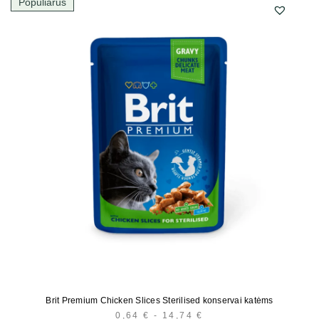
Populiarus
Brit Premium Chicken Slices Sterilised konservai katėms
0,64
€
-
14,74
€
KAINŲ