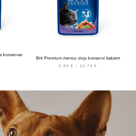
s konservai
Brit Premium mencu zivju konservi kaķiem
0,64
€
–
14,74
€
PRICE
PRICE
RANGE:
RANGE:
0,64 €
0,64 €
THROUGH
THROUGH
14,74 €
14,74 €