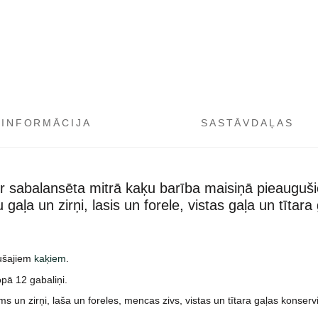
 INFORMĀCIJA
SASTĀVDAĻAS
r sabalansēta mitrā kaķu barība maisiņā pieauguš
gaļa un zirņi, lasis un forele, vistas gaļa un tītar
ušajiem
kaķiem
.
pā 12 gabaliņi.
ms un zirņi, laša un foreles, mencas zivs, vistas un tītara gaļas konservi