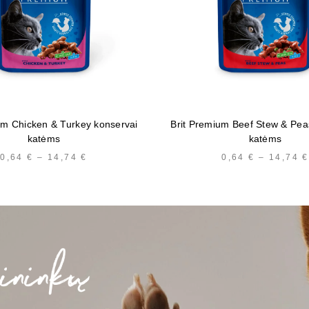
um Chicken & Turkey konservai
Brit Premium Beef Stew & Pea
katėms
katėms
0,64
€
–
14,74
€
PRICE
0,64
€
–
14,74
€
RANGE:
0,64 €
THROUGH
14,74 €