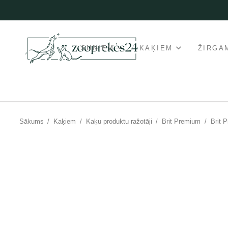
SUŅIEM
KAĶIEM
ŽIRGA
Sākums
/
Kaķiem
/
Kaķu produktu ražotāji
/
Brit Premium
/
Brit 