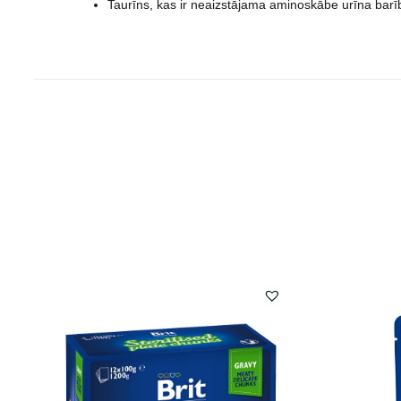
Taurīns, kas ir neaizstājama aminoskābe urīna barībā