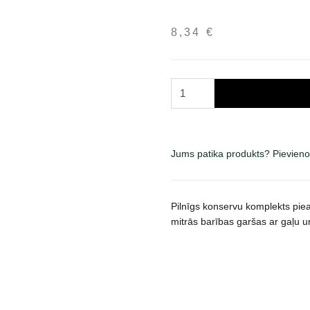
8,34
€
Brit
Premium
Multipack
konservų
rinkinys
Jums patika produkts? Pievieno
katėms
padaže
daudzums
Pilnīgs konservu komplekts pie
mitrās barības garšas ar gaļu 