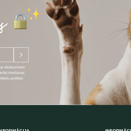
par ekskluzīviem
ītat lietošanas
ailu politikai.
NFORMĀCIJA
INFORMĀC