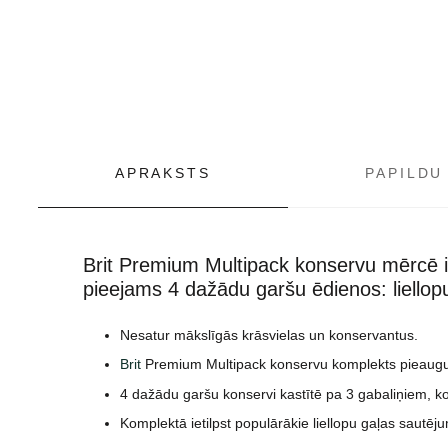
APRAKSTS
PAPILDU
Brit Premium Multipack konservu mērcē i
pieejams 4 dažādu garšu ēdienos: liellopu 
Nesatur mākslīgās krāsvielas un konservantus
.
Brit
Premium Multipack konservu komplekts pieaug
4 dažādu garšu konservi kastītē pa 3 gabaliņiem, ko
Komplektā ietilpst populārākie liellopu gaļas sautēju