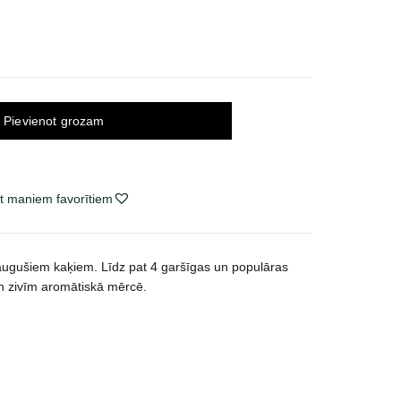
Pievienot grozam
t maniem favorītiem
augušiem kaķiem. Līdz pat 4 garšīgas un populāras
un zivīm aromātiskā mērcē.