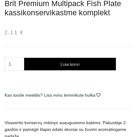
Brit Premium Multipack Fish Plate
kassikonservikastme komplekt
2,11
€
Brit
Lisa korvi
Premium
Multipack
Fish
Plate
Kas toode meeldis? Lisa minu lemmikute hulka
konservų
rinkinys
katėms
padaže
Visavertis konservų rinkinys suaugusioms katėms. Pakuotėje 2
kogus
gardūs ir pamėgti šlapio ėdalo skoniai su žuvimi aromatingame
padaže.