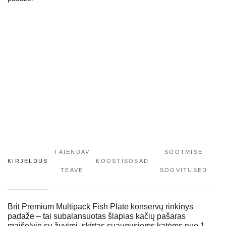
TÄIENDAV
SÖÖTMISE
KIRJELDUS
KOOSTISOSAD
TEAVE
SOOVITUSED
Brit Premium Multipack Fish Plate konservų rinkinys
padaže – tai subalansuotas šlapias kačių pašaras
maišelyje su žuvimi, skirtas suaugusioms katėms nuo 1