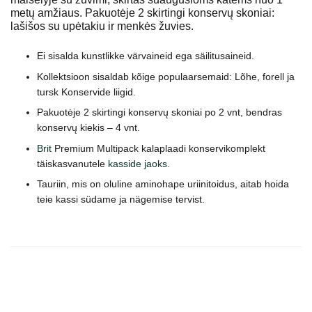
metų amžiaus. Pakuotėje 2 skirtingi konservų skoniai:
lašišos su upėtakiu ir menkės žuvies.
Ei sisalda kunstlikke värvaineid ega säilitusaineid
.
Kollektsioon sisaldab kõige populaarsemaid:
Lõhe, forell ja
tursk
Konservide liigid.
Pakuotėje 2 skirtingi konservų skoniai po 2 vnt, bendras
konservų kiekis – 4 vnt.
Brit
Premium Multipack kalaplaadi konservikomplekt
täiskasvanutele
kasside jaoks
.
Tauriin, mis on oluline aminohape uriinitoidus, aitab hoida
teie kassi südame ja nägemise tervist.