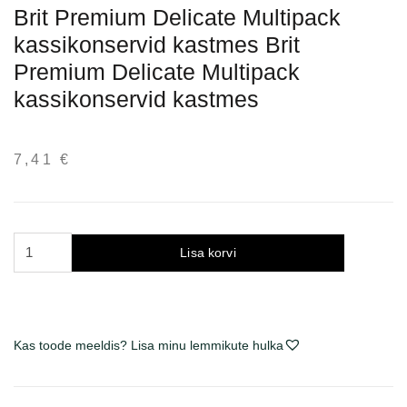
Brit Premium Delicate Multipack
kassikonservid kastmes Brit
Premium Delicate Multipack
kassikonservid kastmes
7,41
€
Brit
Lisa korvi
Premium
Delicate
Multipack
konservų
Kas toode meeldis? Lisa minu lemmikute hulka
rinkinys
katėms
padaže