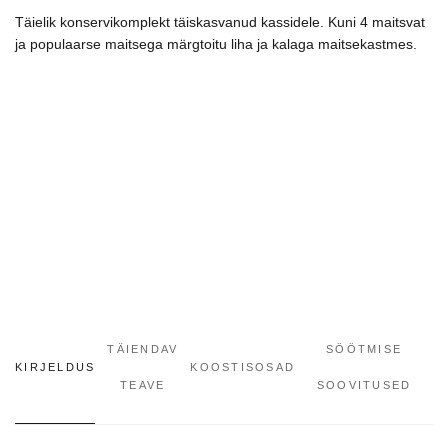
kogus
Täielik konservikomplekt täiskasvanud kassidele. Kuni 4 maitsvat
ja populaarse maitsega märgtoitu liha ja kalaga maitsekastmes.
TÄIENDAV
SÖÖTMISE
KIRJELDUS
KOOSTISOSAD
TEAVE
SOOVITUSED