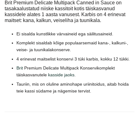
Brit Premium Delicate Multipack Canned in Sauce on
tasakaalustatud niiske kassitoit kotis täiskasvanud
kassidele alates 1 aasta vanusest. Karbis on 4 erinevat
maitset: kana, kalkun, veiseliha ja tuunikala.
Ei sisalda kunstlikke värvaineid ega säilitusaineid
.
Komplekt sisaldab kõige populaarsemaid kana-, kalkuni-,
veise- ja tuunikalakonserve.
4 erinevat maitselist konservi 3 tüki karbis, kokku 12 tükki.
Brit
Premium Delicate Multipack Konservikomplekt
täiskasvanutele
kasside jaoks
.
Tauriin, mis on oluline aminohape uriinitoidus, aitab hoida
teie kassi südame ja nägemise tervist.