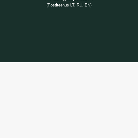
(Postiteenus LT, RU, EN)
TEAVE
Kaupade tarnimine
Privaatsuspoliitika
Ostutingimused
TEENUS
Kaupade tagastamine
Võtke meiega ühendust
Kauba tagastamise vorm