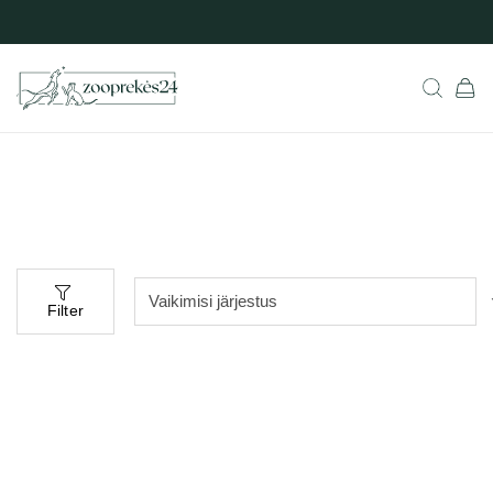
Filter
Populaarne
aadressil