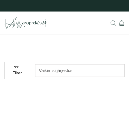
Filter
Populaarne
aadressil