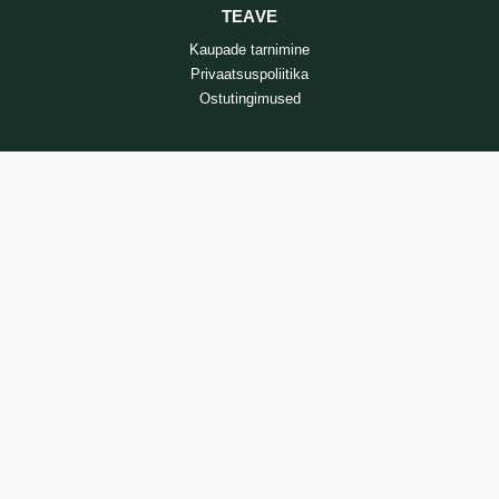
TEAVE
Kaupade tarnimine
Privaatsuspoliitika
Ostutingimused
TEENUS
Kaupade tagastamine
Võtke meiega ühendust
Kauba tagastamise vorm
@ 2024 - zooprekes24.lt - Kõik õigused kaitstud