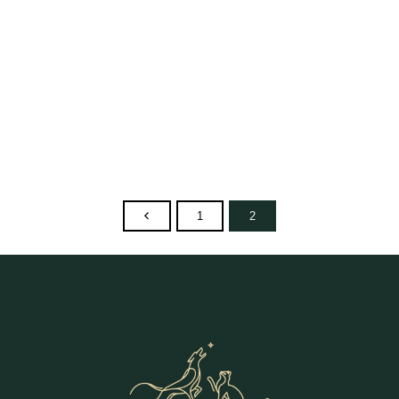
Trixie Wings augintinio
Trixie Dan kuprinė augintiniams,
transportavimo krepšys į lėktuvą,
pilka
pilkas su mėlynu
31,99
€
59,99
€
1
2