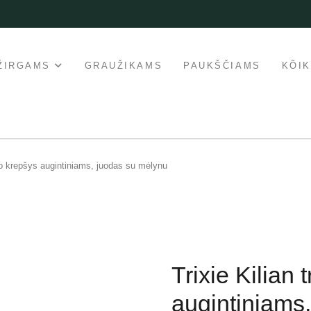
ŽIRGAMS
GRAUŽIKAMS
PAUKŠČIAMS
KÕI
mo krepšys augintiniams, juodas su mėlynu
Trixie Kilian
augintiniams