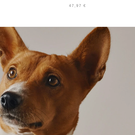
47,97
€