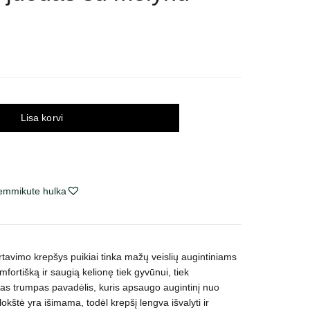
Lisa korvi
lemmikute hulka
rtavimo krepšys puikiai tinka mažų veislių augintiniams
mfortišką ir saugią kelionę tiek gyvūnui, tiek
otas trumpas pavadėlis, kuris apsaugo augintinį nuo
kštė yra išimama, todėl krepšį lengva išvalyti ir