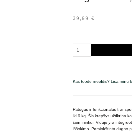
39,99
€
Trixie
Kilian
transportavimo
krepšys
augintiniams,
Kas toode meeldis? Lisa minu 
juodas
su
mėlynu
kogus
Patogus ir funkcionalus transpo
iki 6 kg. Šis krepšys užtikrina ko
šeimininkui. Viduje yra integru
iššokimo. Paminkštinta dugno plo