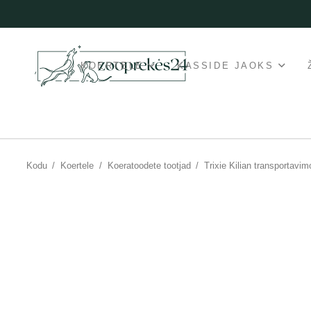
KOERTELE
KASSIDE JAOKS
Kodu
/
Koertele
/
Koeratoodete tootjad
/
Trixie Kilian transportavi