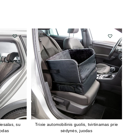
iesalas, su
Trixie automobilinis guolis, tvirtinamas prie
T
uodas
sėdynės, juodas