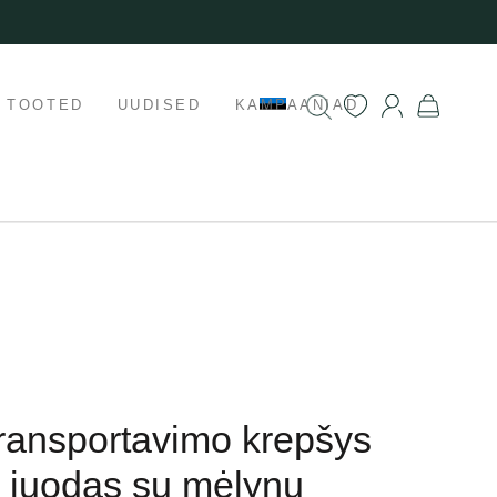
K TOOTED
UUDISED
KAMPAANIAD
 transportavimo krepšys
, juodas su mėlynu