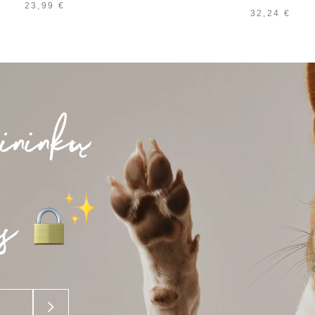
23,99
€
32,24
€