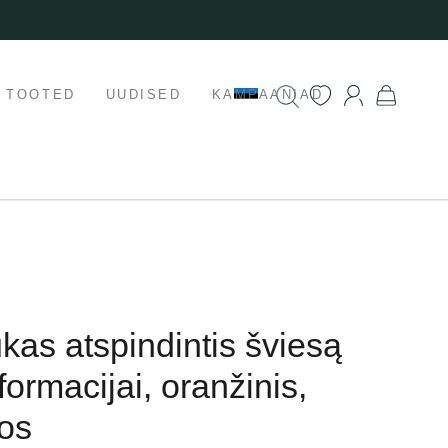
K TOOTED
UUDISED
KAMPAANIAD
kas atspindintis šviesą
formacijai, oranžinis,
os