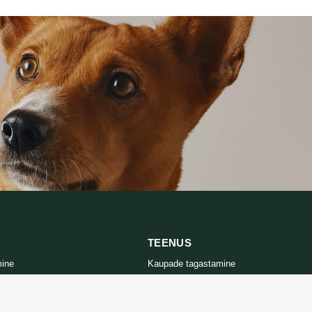
15,16 €
5,50 €
TEENUS
mine
Kaupade tagastamine
tika
Võtke meiega ühendust
d
Kauba tagastamise vorm