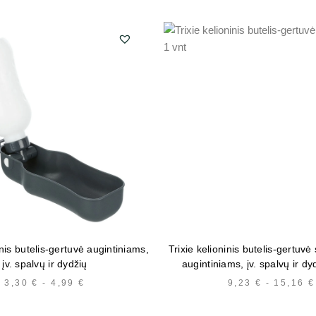
inis butelis-gertuvė augintiniams,
Trixie kelioninis butelis-gertuvė
įv. spalvų ir dydžių
augintiniams, įv. spalvų ir dy
3,30
€
-
4,99
€
HINNAVAHEMIK:
9,23
€
-
15,16
€
3,30 €
KUNI