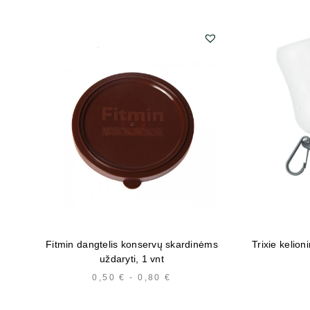
Fitmin dangtelis konservų skardinėms
Trixie kelion
uždaryti, 1 vnt
0,50
€
-
0,80
€
HINNAVAHEMIK:
0,50 €
KUNI