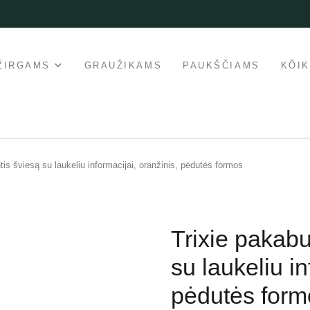
ŽIRGAMS
GRAUŽIKAMS
PAUKŠČIAMS
KÕI
tis šviesą su laukeliu informacijai, oranžinis, pėdutės formos
Trixie pakabu
su laukeliu in
pėdutės form