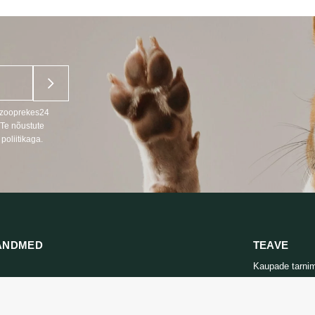
4,99 €
u zooprekes24
 Te nõustute
poliitikaga.
ANDMED
TEAVE
Kaupade tarni
666
Privaatsuspolii
s LT, RU)
Ostutingimuse