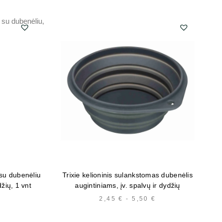
 su dubenėliu
Trixie kelioninis sulankstomas dubenėlis
Tri
džių, 1 vnt
augintiniams, įv. spalvų ir dydžių
HINNAVAHEMIK:
2,45
€
-
5,50
€
HINNAVAHEMIK:
9,23 €
2,45 €
KUNI
KUNI