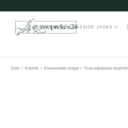
KOERTELE
KASSIDE JAOKS
Kodu
/
Koertele
/
Koeratoodete tootjad
/
Trixie pakabukas atspindin