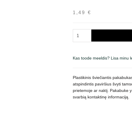
1,49
€
Trixie
pakabukas
atspindintis
šviesą
Kas toode meeldis? Lisa minu 
su
laukeliu
informacijai,
Plastikinis šviečiantis pakabukas
oranžinis,
atspindintis paviršius švyti tam
pėdutės
prietemoje ar naktį. Pakabuke yr
formos
svarbią kontaktinę informaciją.
kogus