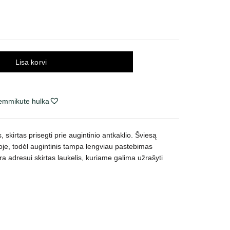
Lisa korvi
lemmikute hulka
, skirtas prisegti prie augintinio antkaklio. Šviesą
soje, todėl augintinis tampa lengviau pastebimas
a adresui skirtas laukelis, kuriame galima užrašyti