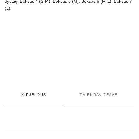
dydžių: Boksas 4 (S-M), Boksas 5 (M), Boksas 6 (M-L), Boksas 7
(L).
KIRJELDUS
TÄIENDAV TEAVE