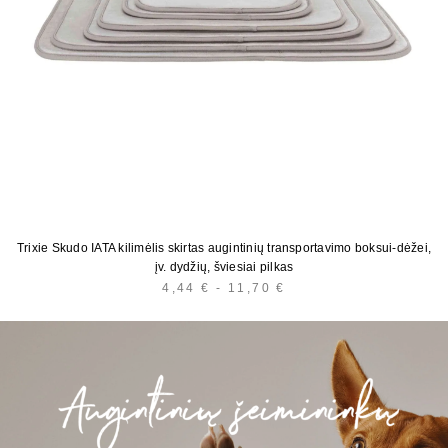
Trixie Skudo IATA kilimėlis skirtas augintinių transportavimo boksui-dėžei,
įv. dydžių, šviesiai pilkas
4,44
€
-
11,70
€
HINNAVAHEMIK:
4,44 €
KUNI
11,70 €