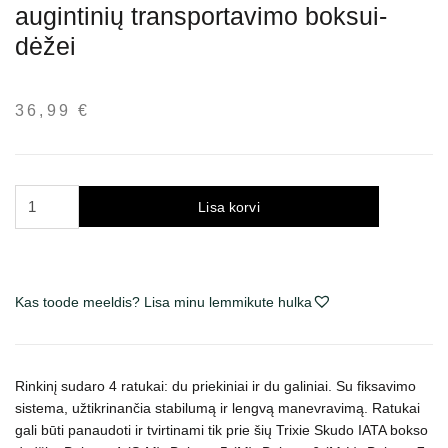
augintinių transportavimo boksui-
dėžei
36,99
€
Trixie
Lisa korvi
Skudo
IATA
ratukai
skirti
Kas toode meeldis? Lisa minu lemmikute hulka
augintinių
transportavimo
boksui-
Rinkinį sudaro 4 ratukai: du priekiniai ir du galiniai. Su fiksavimo
dėžei
sistema, užtikrinančia stabilumą ir lengvą manevravimą. Ratukai
kogus
gali būti panaudoti ir tvirtinami tik prie šių Trixie Skudo IATA bokso