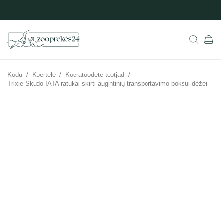
Kodu
/
Koertele
/
Koeratoodete tootjad
/
Trixie Skudo IATA ratukai skirti augintinių transportavimo boksui-dėžei