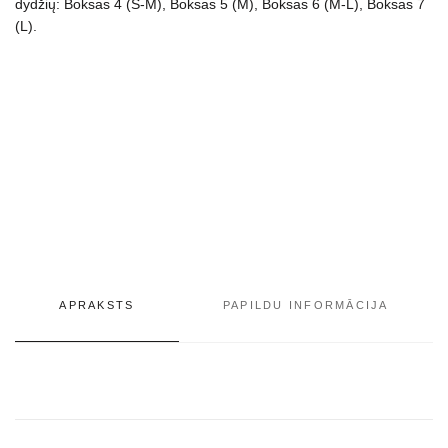
dydžių: Boksas 4 (S-M), Boksas 5 (M), Boksas 6 (M-L), Boksas 7
(L).
APRAKSTS
PAPILDU INFORMĀCIJA