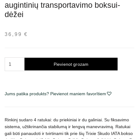
augintinių transportavimo boksui-
dėžei
36,99
€
Trixie
Pievienot grozam
Skudo
IATA
ratukai
skirti
Jums patika produkts? Pievienot maniem favorītiem
augintinių
transportavimo
boksui-
Rinkinį sudaro 4 ratukai: du priekiniai ir du galiniai. Su fiksavimo
dėžei
sistema, užtikrinančia stabilumą ir lengvą manevravimą. Ratukai
daudzums
gali būti panaudoti ir tvirtinami tik prie šių Trixie Skudo IATA bokso