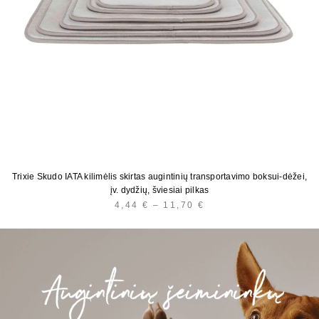
Trixie Skudo IATA kilimėlis skirtas augintinių transportavimo boksui-dėžei,
įv. dydžių, šviesiai pilkas
4,44
€
–
11,70
€
PRICE
RANGE:
4,44 €
THROUGH
11,70 €