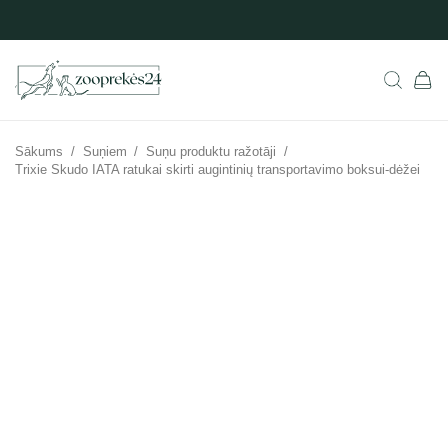
Sākums
/
Suņiem
/
Suņu produktu ražotāji
/
Trixie Skudo IATA ratukai skirti augintinių transportavimo boksui-dėžei