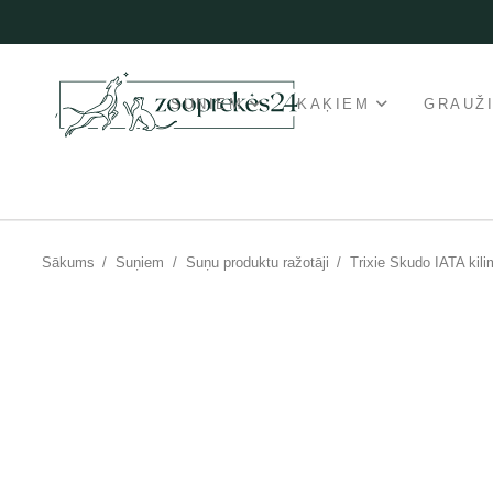
SUŅIEM
KAĶIEM
GRAUŽ
Sākums
/
Suņiem
/
Suņu produktu ražotāji
/
Trixie Skudo IATA kilim