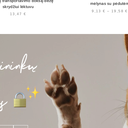
ių transportavimo boksą-dėžę
mėlynas su pėdutė
skrydžiui lėktuvu
9,13
€
–
19,58
€
13,47
€