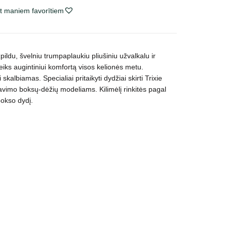
t maniem favorītiem
pildu, švelniu trumpaplaukiu pliušiniu užvalkalu ir
iks augintiniui komfortą visos kelionės metu.
kalbiamas. Specialiai pritaikyti dydžiai skirti Trixie
tavimo boksų-dėžių modeliams. Kilimėlį rinkitės pagal
bokso dydį.