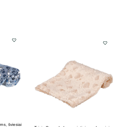
P
ms, šviesiai