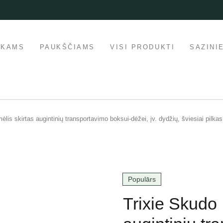
IKAMS
PAUKŠČIAMS
VISI PRODUKTI
SAZINI
ėlis skirtas augintinių transportavimo boksui-dėžei, įv. dydžių, šviesiai pilkas
Populārs
Trixie Skudo I