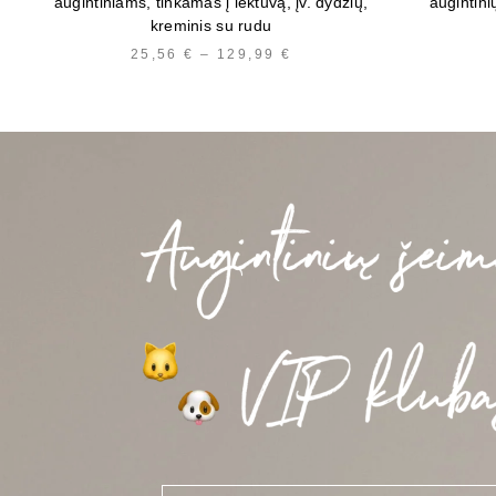
augintiniams, tinkamas į lėktuvą, įv. dydžių,
augintin
kreminis su rudu
25,56
€
–
129,99
€
PRICE
RANGE:
25,56 €
THROUGH
129,99 €
E
*