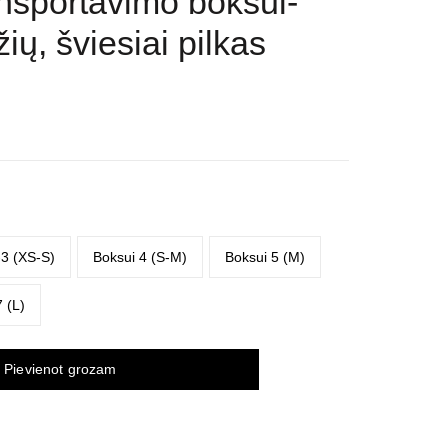
ansportavimo boksui-
žių, šviesiai pilkas
ce
ge:
4 €
ough
70 €
-3 (XS-S)
Boksui 4 (S-M)
Boksui 5 (M)
 (L)
Pievienot grozam