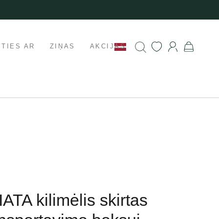
ETIES AR
ZIŅAS
AKCIJAS
ATA kilimėlis skirtas