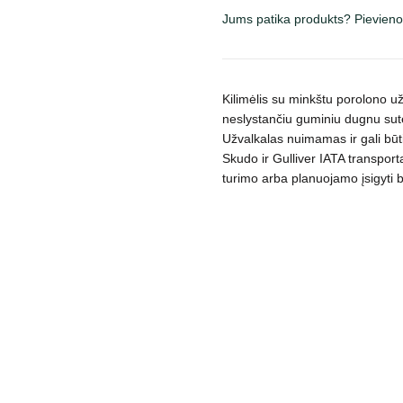
skirtas
Jums patika produkts? Pievieno
augintinių
transportavimo
boksui-
dėžei,
Kilimėlis su minkštu porolono už
įv.
neslystančiu guminiu dugnu sute
dydžių,
Užvalkalas nuimamas ir gali būti s
šviesiai
Skudo ir Gulliver IATA transpor
turimo arba planuojamo įsigyti 
pilkas
daudzums