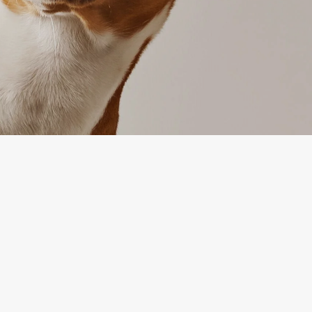
IJA
PAKALPOJUMS
Preču atgriešana
es politika
Sazinieties ar mums
ikumi un
Preču atgriešanas veidlapa