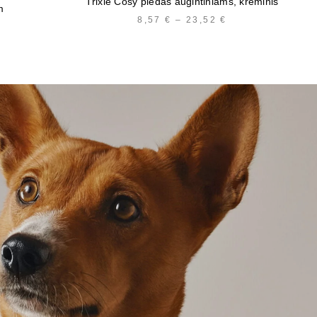
Trixie Cosy pledas augintiniams, kreminis
m
8,57
€
–
23,52
€
PRICE
PRICE
RANGE:
RANGE:
8,57 €
9,13 €
THROUGH
THROUGH
23,52 €
19,58 €