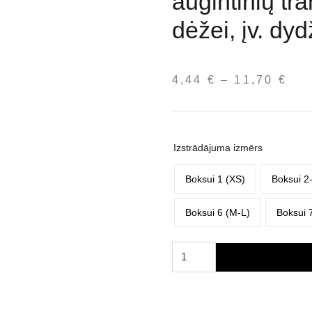
augintinių tr
dėžei, įv. dyd
4,44
€
–
11,70
€
Pri
ran
4,4
thr
Izstrādājuma izmērs
11,
Boksui 1 (XS)
Boksui 2
Boksui 6 (M-L)
Boksui 7
Trixie
Skudo
IATA
kilimėlis