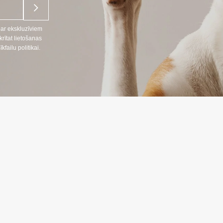
par ekskluzīviem
ītat lietošanas
ailu politikai.
NFORMĀCIJA
INFORMĀC
Preču piegāde
666
Konfidencialitāt
lpojumi LT, RU)
Iepirkuma note
nosacījumi
:
oprekes24.lt