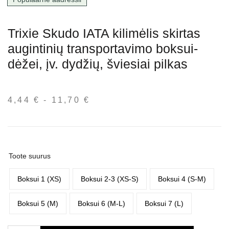
Trixie Skudo IATA kilimėlis skirtas
augintinių transportavimo boksui-
dėžei, įv. dydžių, šviesiai pilkas
4,44
€
-
11,70
€
Hinnavahemik:
4,44 €
kuni
11,70 €
Toote suurus
Boksui 1 (XS)
Boksui 2-3 (XS-S)
Boksui 4 (S-M)
Boksui 5 (M)
Boksui 6 (M-L)
Boksui 7 (L)