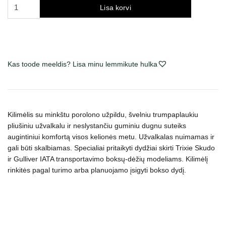
Trixie
Lisa korvi
Skudo
IATA
kilimėlis
skirtas
augintinių
Kas toode meeldis? Lisa minu lemmikute hulka
transportavimo
boksui-
dėžei,
įv.
Kilimėlis su minkštu porolono užpildu, švelniu trumpaplaukiu
dydžių,
pliušiniu užvalkalu ir neslystančiu guminiu dugnu suteiks
šviesiai
augintiniui komfortą visos kelionės metu. Užvalkalas nuimamas ir
pilkas
gali būti skalbiamas. Specialiai pritaikyti dydžiai skirti Trixie Skudo
ir Gulliver IATA transportavimo boksų-dėžių modeliams. Kilimėlį
kogus
rinkitės pagal turimo arba planuojamo įsigyti bokso dydį.