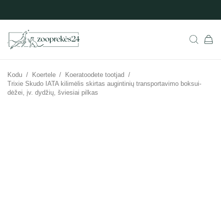
Kodu
/
Koertele
/
Koeratoodete tootjad
/
Trixie Skudo IATA kilimėlis skirtas augintinių transportavimo boksui-
dėžei, įv. dydžių, šviesiai pilkas