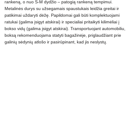
rankeną, o nuo S-M dydžio – patogią rankeną tempimui.
kogus
Metalinės durys su užsegamais spaustukais
leidžia greitai ir
patikimai uždaryti dėžę. Papildomai gali būti komplektuojami
ratukai (galima įsigyt atskirai) ir specialiai pritaikyti kilimėliai į
bokso vidų (galima įsigyt atskirai). Transportuojant automobiliu,
boksą rekomenduojama statyti bagažinėje, priglaudžiant prie
galinių sėdynių atlošo ir pasirūpinant, kad jis neslystų.