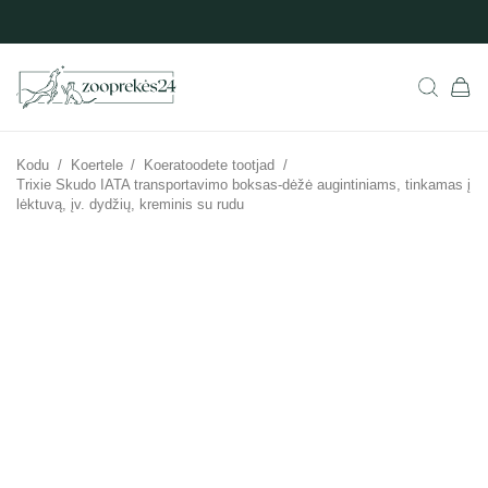
Kodu
/
Koertele
/
Koeratoodete tootjad
/
Trixie Skudo IATA transportavimo boksas-dėžė augintiniams, tinkamas į
lėktuvą, įv. dydžių, kreminis su rudu