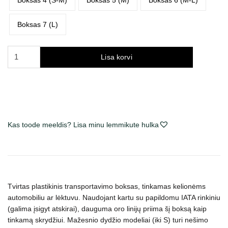
Boksas 7 (L)
Trixie
Lisa korvi
Skudo
IATA
transportavimo
boksas-
dėžė
Kas toode meeldis? Lisa minu lemmikute hulka
augintiniams,
tinkamas
į
lėktuvą,
įv.
dydžių,
Tvirtas plastikinis transportavimo boksas, tinkamas kelionėms
automobiliu ar lėktuvu. Naudojant kartu su papildomu IATA rinkiniu
kreminis
(galima įsigyt atskirai), dauguma oro linijų priima šį boksą kaip
su
tinkamą skrydžiui. Mažesnio dydžio modeliai (iki S) turi nešimo
rudu