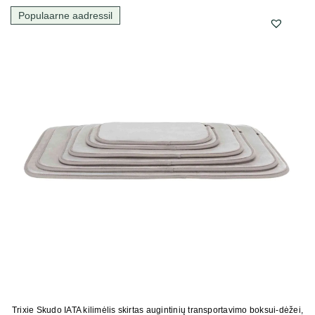
Populaarne aadressil
Trixie Skudo IATA kilimėlis skirtas augintinių transportavimo boksui-dėžei,