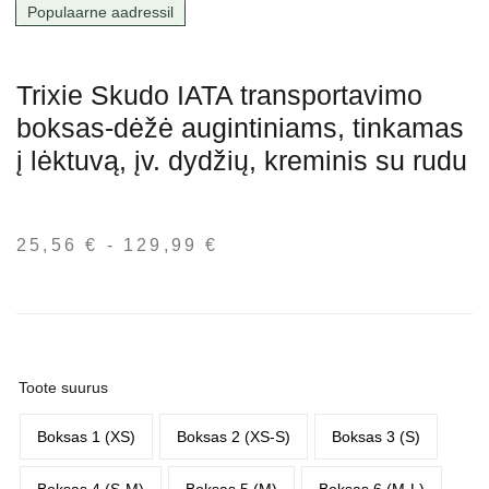
Populaarne aadressil
Trixie Skudo IATA transportavimo
boksas-dėžė augintiniams, tinkamas
į lėktuvą, įv. dydžių, kreminis su rudu
25,56
€
-
129,99
€
Hinnavahemik:
25,56 €
kuni
129,99 €
Toote suurus
Boksas 1 (XS)
Boksas 2 (XS-S)
Boksas 3 (S)
Boksas 4 (S-M)
Boksas 5 (M)
Boksas 6 (M-L)