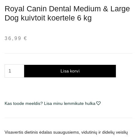
Royal Canin Dental Medium & Large
Dog kuivtoit koertele 6 kg
36,99
€
Royal
Lisa korvi
Canin
Dental
Medium
&
Kas toode meeldis? Lisa minu lemmikute hulka
Large
Dog
sausas
maistas
Visavertis dietinis ėdalas suaugusiems, vidutinių ir didelių veislių
šunims