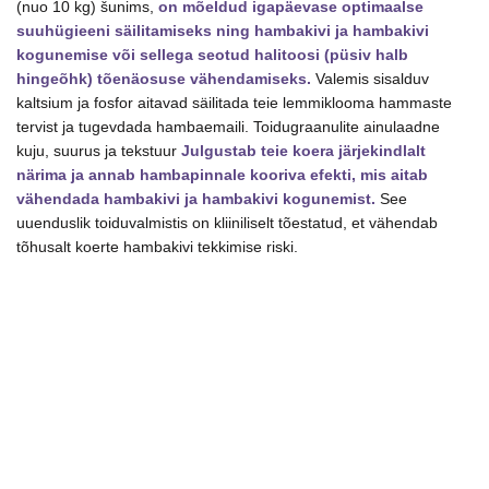
(nuo 10 kg) šunims,
on mõeldud igapäevase optimaalse
6
suuhügieeni säilitamiseks ning hambakivi ja hambakivi
kg
kogunemise või sellega seotud halitoosi (püsiv halb
kogus
hingeõhk) tõenäosuse vähendamiseks.
Valemis sisalduv
kaltsium ja fosfor aitavad säilitada teie lemmiklooma hammaste
tervist ja tugevdada hambaemaili. Toidugraanulite ainulaadne
kuju, suurus ja tekstuur
Julgustab teie koera järjekindlalt
närima ja annab hambapinnale kooriva efekti, mis aitab
vähendada hambakivi ja hambakivi kogunemist.
See
uuenduslik toiduvalmistis on kliiniliselt tõestatud, et vähendab
tõhusalt koerte hambakivi tekkimise riski.