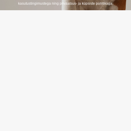
t
kasutustingimustega ning privaatsus- ja küpsiste poliitikaga.