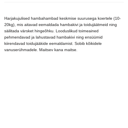
g
kogus
Harjakujulised hambahambad keskmise suurusega koertele (10-
20kg), mis aitavad eemaldada hambakivi ja toidujäätmeid ning
säilitada värsket hingeõhku. Looduslikud toimeained
pehmendavad ja lahustavad hambakivi ning ensüümid
kiirendavad toidujääkide eemaldamist. Sobib kõikidele
vanuserühmadele. Maitsev kana maitse.