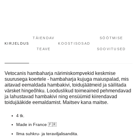
TÄIENDAV
SÖÖTMISE
KIRJELDUS
KOOSTISOSAD
TEAVE
SOOVITUSED
Vetocanis hambaharja närimiskompvekid keskmise
suurusega koertele - hambaharja kujuga maiuspalad, mis
aitavad eemaldada hambakivi, toidujäätmeid ja säilitada
värsket hingeõhku. Looduslikud toimeained pehmendavad
ja lahustavad hambakivi ning ensüümid kiirendavad
toidujääkide eemaldamist. Maitsev kana maitse.
4 tk.
Made in France 🇫🇷
Ilma suhkru- ja teraviljalisandita.