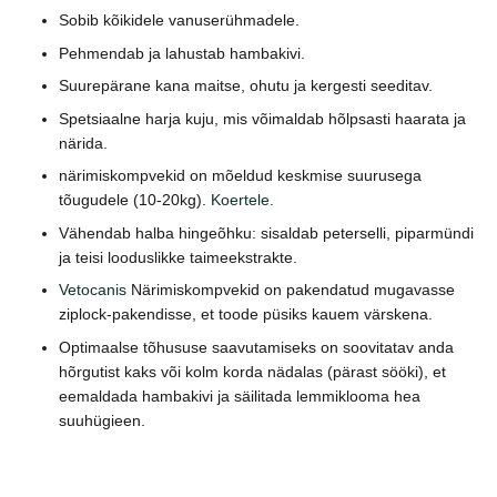
Sobib kõikidele vanuserühmadele.
Pehmendab ja lahustab hambakivi.
Suurepärane kana maitse, ohutu ja kergesti seeditav.
Spetsiaalne harja kuju, mis võimaldab hõlpsasti haarata ja
närida.
närimiskompvekid on mõeldud keskmise suurusega
tõugudele (10-20kg).
Koertele
.
Vähendab halba hingeõhku: sisaldab peterselli, piparmündi
ja teisi looduslikke taimeekstrakte.
Vetocanis
Närimiskompvekid on pakendatud mugavasse
ziplock-pakendisse, et toode püsiks kauem värskena.
Optimaalse tõhususe saavutamiseks on soovitatav anda
hõrgutist kaks või kolm korda nädalas (pärast sööki), et
eemaldada hambakivi ja säilitada lemmiklooma hea
suuhügieen.