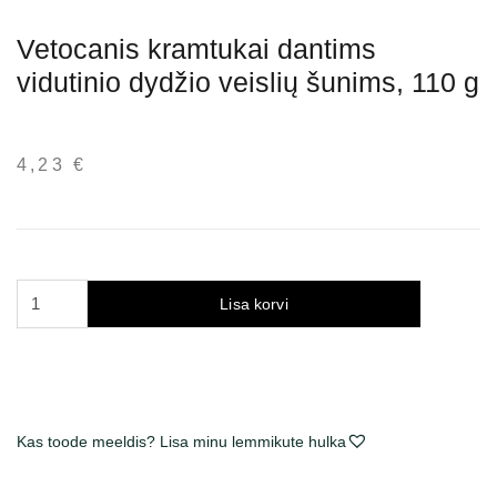
Vetocanis kramtukai dantims
vidutinio dydžio veislių šunims, 110 g
4,23
€
Vetocanis
Lisa korvi
kramtukai
dantims
vidutinio
dydžio
veislių
Kas toode meeldis? Lisa minu lemmikute hulka
šunims,
110