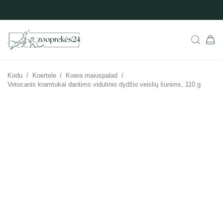
Kodu
/
Koertele
/
Koera maiuspalad
/
Vetocanis kramtukai dantims vidutinio dydžio veislių šunims, 110 g