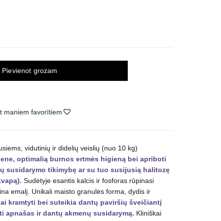
Pievienot grozam
t maniem favorītiem
siems, vidutinių ir didelių veislių (nuo 10 kg)
iene, optimalią burnos ertmės higieną bei apriboti
 susidarymo tikimybę ar su tuo susijusią halitozę
kvapą).
Sudėtyje esantis kalcis ir fosforas rūpinasi
rina emalį. Unikali maisto granulės forma, dydis ir
ai kramtyti bei suteikia dantų paviršių šveičiantį
nti apnašas ir dantų akmenų susidarymą.
Kliniškai