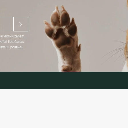
par ekskluzīviem
ītat lietošanas
ailu politikai.
NFORMĀCIJA
INFORMĀC
Preču piegāde
666
Konfidencialitāt
lpojumi LT, RU)
Iepirkuma note
nosacījumi
: