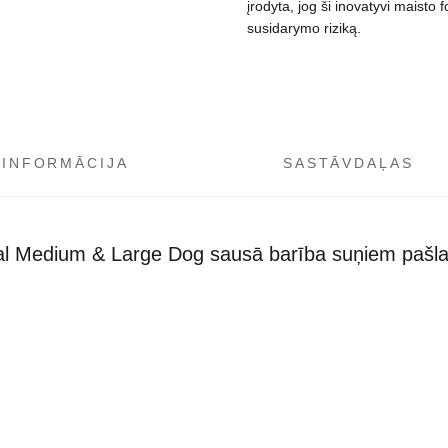
įrodyta, jog ši inovatyvi maist
susidarymo riziką.
 INFORMĀCIJA
SASTĀVDAĻAS
al Medium & Large Dog sausā barība suņiem pašlaik