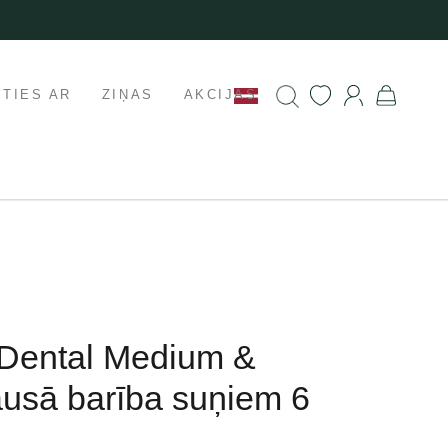
ETIES AR
ZIŅAS
AKCIJAS
 Dental Medium &
usā barība suņiem 6