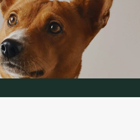
IJA
PAKALPOJUMS
Preču atgriešana
es politika
Sazinieties ar mums
ikumi un
Preču atgriešanas veidlapa