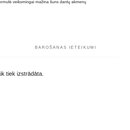
o formulė veiksmingai mažina šuns dantų akmenų
BAROŠANAS IETEIKUMI
 tiek izstrādāta.