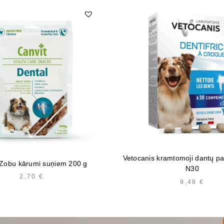
Vetocanis kramtomoji dantų pa
 Zobu kārumi suņiem 200 g
N30
2,70
€
9,48
€