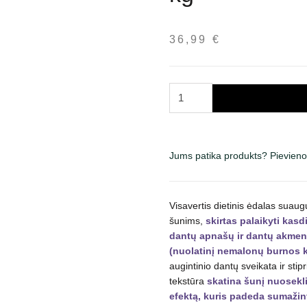
36,99
€
Royal
Canin
Dental
Medium
Jums patika produkts? Pievieno
&
Large
Dog
sausas
Visavertis dietinis ėdalas suaugu
šunims,
skirtas palaikyti kasd
maistas
dantų apnašų ir dantų akmenų
šunims
(nuolatinį nemalonų burnos 
6
augintinio dantų sveikata ir stip
kg
tekstūra
skatina šunį nuosekli
daudzums
efektą, kuris padeda sumaži