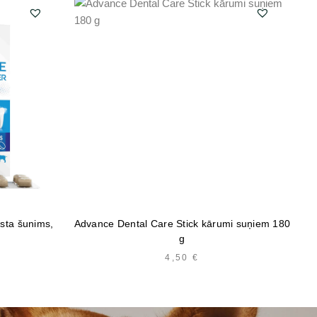
sta šunims,
Advance Dental Care Stick kārumi suņiem 180
Ve
g
4,50
€