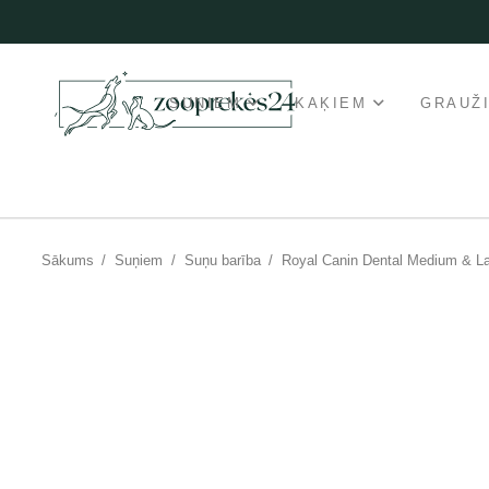
SUŅIEM
KAĶIEM
GRAUŽ
Sākums
/
Suņiem
/
Suņu barība
/
Royal Canin Dental Medium & La