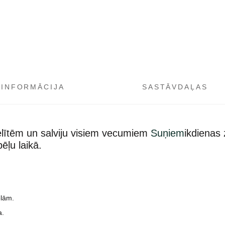
 INFORMĀCIJA
SASTĀVDAĻAS
elītēm un salviju visiem vecumiem
Suņiem
ikdienas
ēļu laikā.
elām.
a.