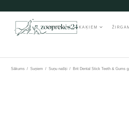
SUŅIEM
KAĶIEM
ŽIRGA
Sākums
/
Suņiem
/
Suņu našķi
/
Brit Dental Stick Teeth & Gums 