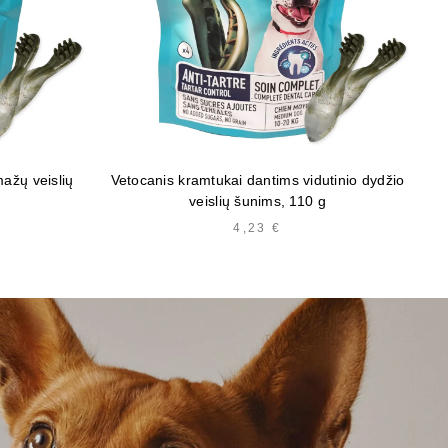
ažų veislių
Vetocanis kramtukai dantims vidutinio dydžio
Fi
veislių šunims, 110 g
4,23
€