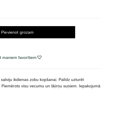
Pievienot grozam
t maniem favorītiem
salviju ikdienas zobu kopšanai. Palīdz uzturēt
. Piemērots visu vecumu un šķirņu suņiem. Iepakojumā