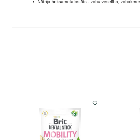
Nātrija heksametafosfāts - zobu veselība, zobakmen