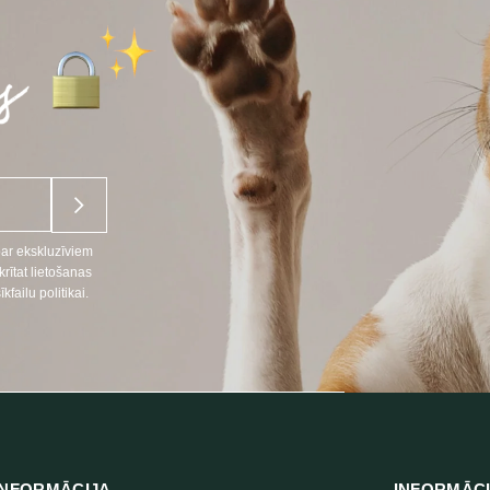
par ekskluzīviem
ītat lietošanas
ailu politikai.
NFORMĀCIJA
INFORMĀC