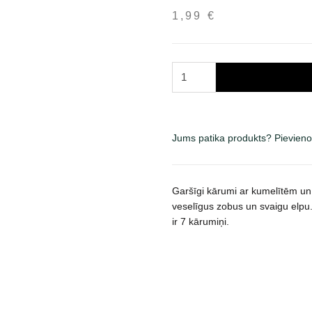
1,99
€
Brit
Dental
Stick
Teeth
&
Jums patika produkts? Pievieno
Gums
skanėstai
šunims
Garšīgi kārumi ar kumelītēm un 
251
veselīgus zobus un svaigu elpu
g
ir 7 kārumiņi.
daudzums