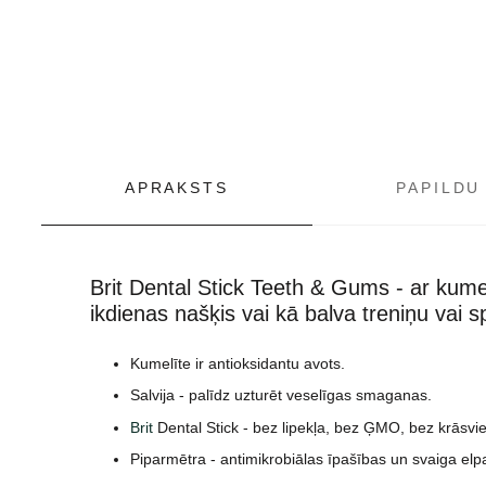
APRAKSTS
PAPILDU
Brit Dental Stick Teeth & Gums - ar kum
ikdienas našķis vai kā balva treniņu vai sp
Kumelīte ir antioksidantu avots.
Salvija - palīdz uzturēt veselīgas smaganas.
Brit
Dental Stick - bez lipekļa, bez ĢMO, bez krāsvi
Piparmētra - antimikrobiālas īpašības un svaiga elp