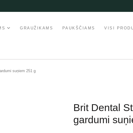
MS
GRAUŽIKAMS
PAUKŠČIAMS
VISI PROD
gardumi suņiem 251 g
Brit Dental S
gardumi suņ