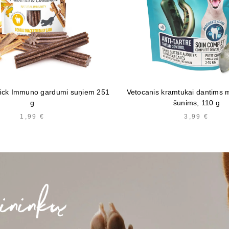
Stick Immuno gardumi suņiem 251
Vetocanis kramtukai dantims m
g
šunims, 110 g
1,99
€
3,99
€