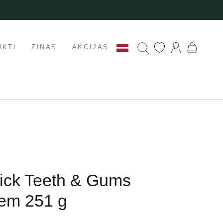
UKTI
ZIŅAS
AKCIJAS
tick Teeth & Gums
iem 251 g