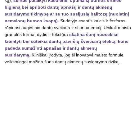
kg),
skirtas palaikyti kasdiene, optimalią burnos ertmės
daudzums
higieną bei apriboti dantų apnašų ir dantų akmenų
susidarymo tikimybę ar su tuo susijusią halitozę (nuolatinį
nemalonų burnos kvapą).
Sudėtyje esantis kalcis ir fosforas
rūpinasi augintinio dantų sveikata ir stiprina emalį. Unikali maisto
granulės forma, dydis ir tekstūra
skatina šunį nuosekliai
kramtyti bei suteikia dantų paviršių šveičiantį efektą, kuris
padeda sumažinti apnašas ir dantų akmenų
susidarymą.
Kliniškai įrodyta, jog ši inovatyvi maisto formulė
veiksmingai mažina šuns dantų akmenų susidarymo riziką.