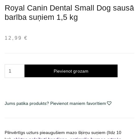
Royal Canin Dental Small Dog sausā
barība suņiem 1,5 kg
12,99
€
Royal
Pievienot grozam
Canin
Dental
Small
Dog
Jums patika produkts? Pievienot maniem favorītiem
sausas
maistas
šunims
1.5
Pilnvērtīgs uzturs pieaugušiem mazo šķirņu suņiem (līdz 10
kg