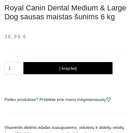
Royal Canin Dental Medium & Large
Dog sausas maistas šunims 6 kg
36,99
€
produkto
Į krepšelį
kiekis:
Royal
Canin
Dental
Patiko produktas? Pridėkite prie mano mėgstamiausių
Medium
&
Large
Dog
Visavertis dietinis ėdalas suaugusiems, vidutinių ir didelių veislių
sausas