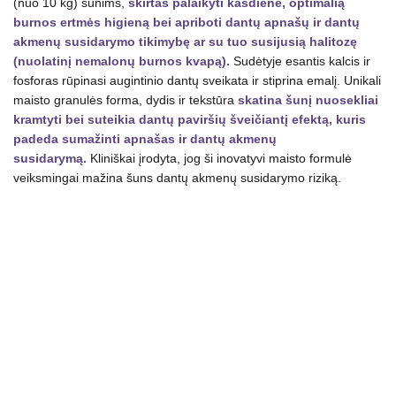
(nuo 10 kg) šunims,
skirtas palaikyti kasdiene, optimalią
maistas
burnos ertmės higieną bei apriboti dantų apnašų ir dantų
šunims
akmenų susidarymo tikimybę ar su tuo susijusią halitozę
6
(nuolatinį nemalonų burnos kvapą).
Sudėtyje esantis kalcis ir
kg
fosforas rūpinasi augintinio dantų sveikata ir stiprina emalį. Unikali
maisto granulės forma, dydis ir tekstūra
skatina šunį nuosekliai
kramtyti bei suteikia dantų paviršių šveičiantį efektą, kuris
padeda sumažinti apnašas ir dantų akmenų
susidarymą.
Kliniškai įrodyta, jog ši inovatyvi maisto formulė
veiksmingai mažina šuns dantų akmenų susidarymo riziką.