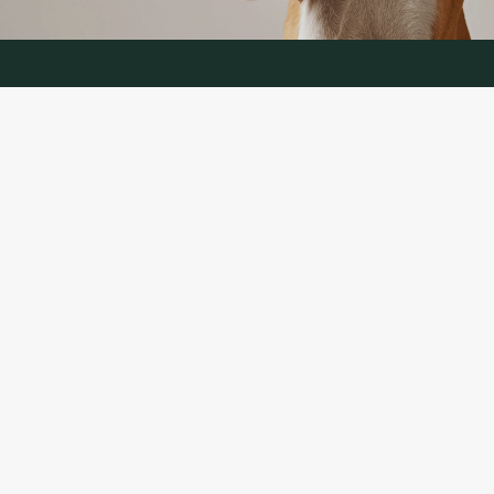
KONTAKTANDMED
TELEFON:
+370 624 00 666
(telefoniteenus LT, RU)