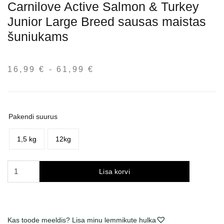
Carnilove Active Salmon & Turkey
Junior Large Breed sausas maistas
šuniukams
16,99
€
-
61,99
€
Hinnavahemik:
16,99 €
kuni
61,99 €
Pakendi suurus
1,5 kg
12kg
Carnilove
Lisa korvi
Active
Salmon
&
Turkey
Kas toode meeldis? Lisa minu lemmikute hulka