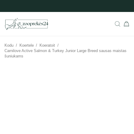
Kodu
/
Koertele
/
Koeratoit
/
Carnilove Active Salmon & Turkey Junior Large Breed sausas maistas
šuniukams