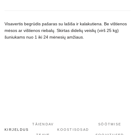
Junior
Large
Breed
sausas
Visavertis begrūdis pašaras su lašiša ir kalakutiena. Be vištienos
maistas
mėsos ar vištienos riebalų. Skirtas didelių veislių (virš 25 kg)
šuniukams nuo 1 iki 24 mėnesių amžiaus.
šuniukams
kogus
TÄIENDAV
SÖÖTMISE
KIRJELDUS
KOOSTISOSAD
TEAVE
SOOVITUSED