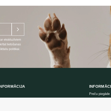
THROUGH
63,78 €
par ekskluzīviem
ītat lietošanas
ailu politikai.
NFORMĀCIJA
INFORMĀC
Preču piegāde
666
Konfidencialitāt
lpojumi LT, RU)
Iepirkuma note
nosacījumi