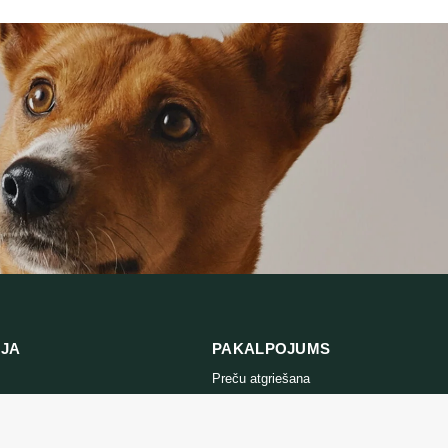
THROUGH
THROUGH
28,68 €
284,00 €
IJA
PAKALPOJUMS
Preču atgriešana
es politika
Sazinieties ar mums
ikumi un
Preču atgriešanas veidlapa