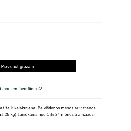
ice
nge:
,99 €
rough
,99 €
Pievienot grozam
t maniem favorītiem
ašiša ir kalakutiena. Be vištienos mėsos ar vištienos
 (virš 25 kg) šuniukams nuo 1 iki 24 mėnesių amžiaus.