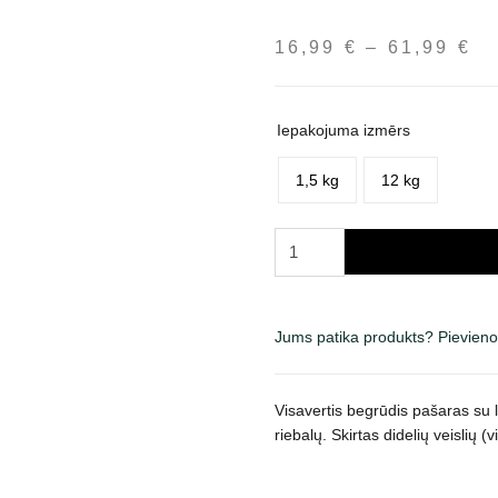
16,99
€
–
61,99
€
Pr
ra
16
th
Iepakojuma izmērs
61
1,5 kg
12 kg
Carnilove
Active
Salmon
&
Jums patika produkts? Pievieno
Turkey
Junior
Large
Visavertis begrūdis pašaras su l
Breed
riebalų. Skirtas didelių veislių
sausas
maistas