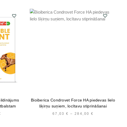
-
pildinājums
Bioiberica Condrovet Force HA piedevas lielo
atbalstam
šķirņu suņiem, locītavu stiprināšanai
€
PRICE
67,03
€
–
284,00
€
PRICE
RANGE:
RANGE:
12,95 €
67,03 €