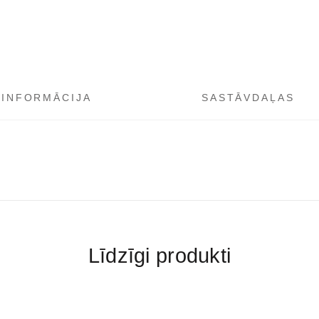
šuniukams
daudzums
 INFORMĀCIJA
SASTĀVDAĻAS
Līdzīgi produkti