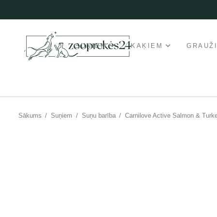
SUŅIEM
KAĶIEM
GRAUŽ
Sākums
/
Suņiem
/
Suņu barība
/
Carnilove Active Salmon & Turk