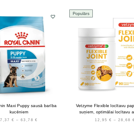
Populārs
nin Maxi Puppy sausā barība
Vetzyme Flexible locītavu pa
kucēniem
suņiem, optimālai locītavu 
7,37
€
–
63,78
€
PRICE
12,95
€
–
28,68
RANGE:
7,37 €