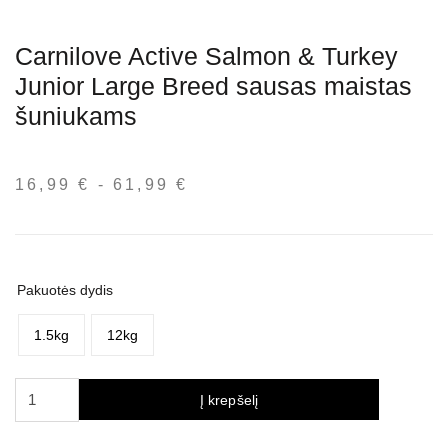
Carnilove Active Salmon & Turkey
Junior Large Breed sausas maistas
šuniukams
16,99
€
-
61,99
€
Kainų
intervalas:
nuo
16,99 €
iki
Pakuotės dydis
61,99 €
1.5kg
12kg
produkto
Į krepšelį
kiekis:
Carnilove