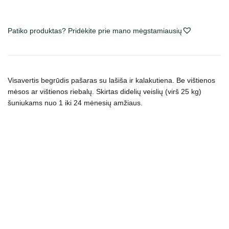
Active
Salmon
Patiko produktas? Pridėkite prie mano mėgstamiausių
&
Turkey
Junior
Large
Visavertis begrūdis pašaras su lašiša ir kalakutiena. Be vištienos
Breed
mėsos ar vištienos riebalų. Skirtas didelių veislių (virš 25 kg)
sausas
šuniukams nuo 1 iki 24 mėnesių amžiaus.
maistas
šuniukams