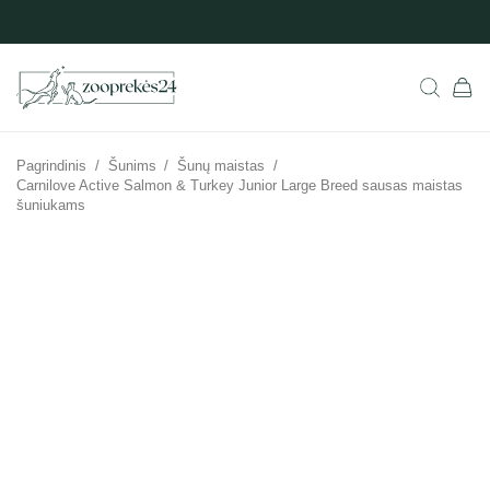
Pagrindinis
/
Šunims
/
Šunų maistas
/
Carnilove Active Salmon & Turkey Junior Large Breed sausas maistas
šuniukams