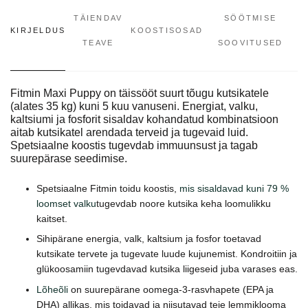
TÄIENDAV
SÖÖTMISE
KIRJELDUS
KOOSTISOSAD
TEAVE
SOOVITUSED
Fitmin Maxi Puppy on täissööt suurt tõugu kutsikatele
(alates 35 kg) kuni 5 kuu vanuseni. Energiat, valku,
kaltsiumi ja fosforit sisaldav kohandatud kombinatsioon
aitab kutsikatel arendada terveid ja tugevaid luid.
Spetsiaalne koostis tugevdab immuunsust ja tagab
suurepärase seedimise.
Spetsiaalne Fitmin toidu koostis,
mis sisaldavad kuni 79 %
loomset valku
tugevdab noore kutsika keha loomulikku
kaitset.
Sihipärane energia, valk, kaltsium ja fosfor toetavad
kutsikate tervete ja tugevate luude kujunemist. Kondroitiin ja
glükoosamiin tugevdavad kutsika liigeseid juba varases eas.
Lõheõli
on suurepärane oomega-3-rasvhapete (EPA ja
DHA) allikas, mis toidavad ja niisutavad teie lemmiklooma