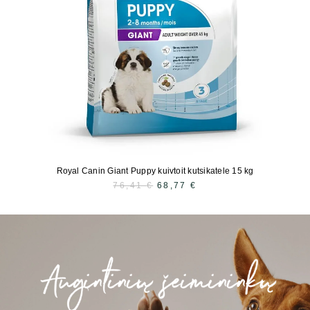
Royal Canin Giant Puppy kuivtoit kutsikatele 15 kg
76,41
€
ALGNE
68,77
€
PRAEGUNE
HIND
HIND
OLI:
ON:
76,41 €.
68,77 €.