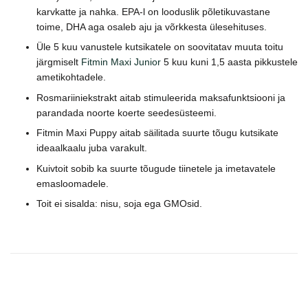
karvkatte ja nahka. EPA-l on looduslik põletikuvastane
toime, DHA aga osaleb aju ja võrkkesta ülesehituses.
Üle 5 kuu vanustele kutsikatele on soovitatav muuta toitu
järgmiselt
Fitmin Maxi Junior
5 kuu kuni 1,5 aasta pikkustele
ametikohtadele.
Rosmariiniekstrakt aitab stimuleerida maksafunktsiooni ja
parandada noorte koerte seedesüsteemi.
Fitmin Maxi Puppy aitab säilitada suurte tõugu kutsikate
ideaalkaalu juba varakult.
Kuivtoit sobib ka suurte tõugude tiinetele ja imetavatele
emasloomadele.
Toit ei sisalda: nisu, soja ega GMOsid.