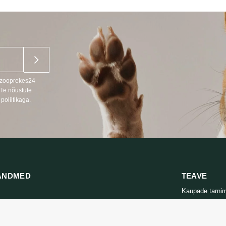
15,99 €
u zooprekes24
 Te nõustute
poliitikaga.
ANDMED
TEAVE
Kaupade tarni
666
Privaatsuspolii
s LT, RU)
Ostutingimuse