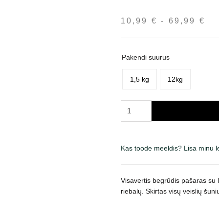
10,99
€
-
69,99
€
Hi
10
ku
69
Pakendi suurus
1,5 kg
12kg
Carnilove
Active
Salmon
&
Kas toode meeldis? Lisa minu 
Turkey
for
Puppies
Visavertis begrūdis pašaras su l
sausas
riebalų. Skirtas visų veislių šu
maistas
šuniukams