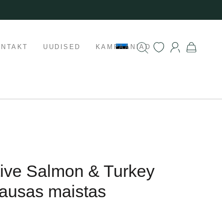
ONTAKT
UUDISED
KAMPAANIAD
tive Salmon & Turkey
sausas maistas