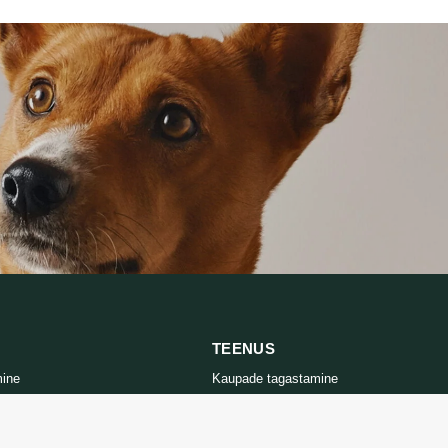
54,99 €
TEENUS
mine
Kaupade tagastamine
tika
Võtke meiega ühendust
d
Kauba tagastamise vorm