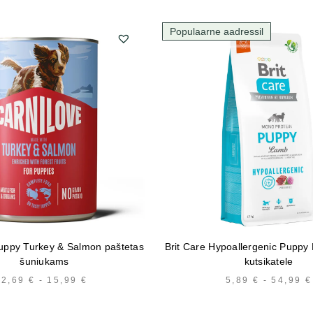
Populaarne aadressil
uppy Turkey & Salmon paštetas
Brit Care Hypoallergenic Puppy 
šuniukams
kutsikatele
2,69
€
-
15,99
€
HINNAVAHEMIK:
5,89
€
-
54,99
€
2,69 €
KUNI