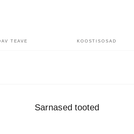
kogus
DAV TEAVE
KOOSTISOSAD
Sarnased tooted