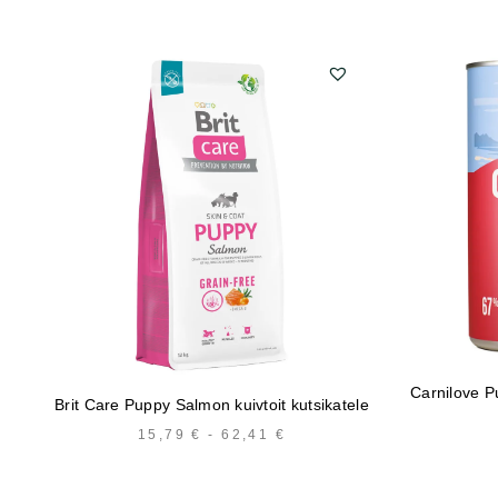
Carnilove P
Brit Care Puppy Salmon kuivtoit kutsikatele
15,79
€
-
62,41
€
HINNAVAHEMIK:
15,79 €
KUNI
62,41 €