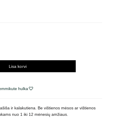
nnavahemik:
,99 €
ni
,99 €
Lisa korvi
lemmikute hulka
ašiša ir kalakutiena. Be vištienos mėsos ar vištienos
niukams nuo 1 iki 12 mėnesių amžiaus.