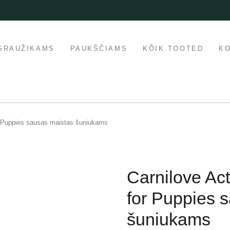
GRAUŽIKAMS
PAUKŠČIAMS
KÕIK TOOTED
K
r Puppies sausas maistas šuniukams
Carnilove Ac
for Puppies 
šuniukams