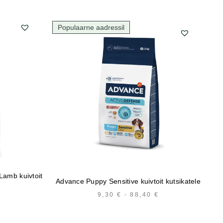
Populaarne aadressil
Lamb kuivtoit
Ad
Advance Puppy Sensitive kuivtoit kutsikatele
9,30
€
-
88,40
€
HINNAVAHEMIK:
HINNAVAHEMIK:
9,30 €
5,89 €
KUNI
KUNI
88,40 €