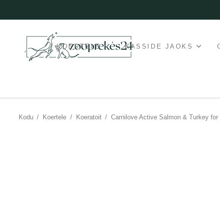
KOERTELE
KASSIDE JAOKS
Kodu
/
Koertele
/
Koeratoit
/
Carnilove Active Salmon & Turkey fo