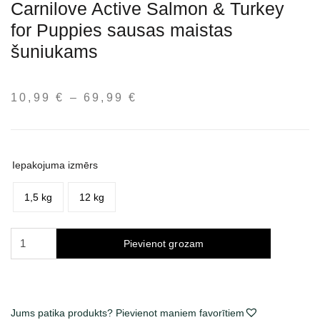
Carnilove Active Salmon & Turkey
for Puppies sausas maistas
šuniukams
10,99
€
–
69,99
€
Price
range:
10,99 €
through
Iepakojuma izmērs
69,99 €
1,5 kg
12 kg
Carnilove
Pievienot grozam
Active
Salmon
&
Turkey
Jums patika produkts? Pievienot maniem favorītiem