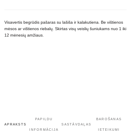
for
Puppies
sausas
maistas
Visavertis begrūdis pašaras su lašiša ir kalakutiena. Be vištienos
mėsos ar vištienos riebalų. Skirtas visų veislių šuniukams nuo 1 iki
šuniukams
12 mėnesių amžiaus.
daudzums
PAPILDU
BAROŠANAS
APRAKSTS
SASTĀVDAĻAS
INFORMĀCIJA
IETEIKUMI