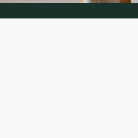
KONTAKTINFORMĀCIJA
TĀLRUNIS:
+370 624 00 666
(Tālruņa pakalpojumi LT, RU)
EL. E-PASTS: