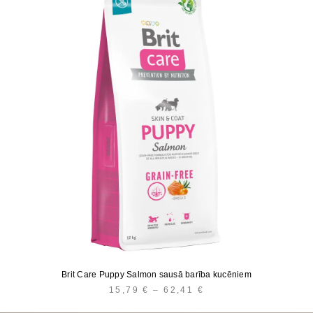
Brit Care Puppy Salmon sausā barība kucēniem
15,79
€
–
62,41
€
PRICE
RANGE: