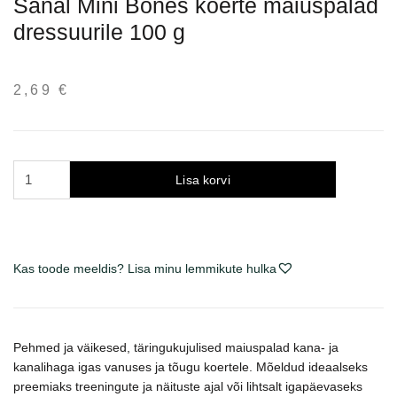
Sanal Mini Bones koerte maiuspalad
dressuurile 100 g
2,69
€
Sanal
Lisa korvi
Mini
Bones
šunų
skanėstai
Kas toode meeldis? Lisa minu lemmikute hulka
dresūrai
100
g
kogus
Pehmed ja väikesed, täringukujulised maiuspalad kana- ja
kanalihaga igas vanuses ja tõugu koertele. Mõeldud ideaalseks
preemiaks treeningute ja näituste ajal või lihtsalt igapäevaseks