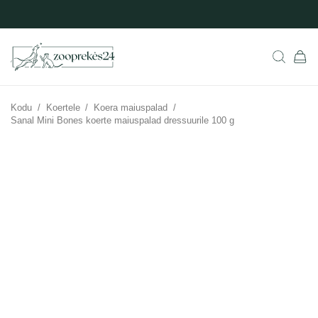
Kodu
/
Koertele
/
Koera maiuspalad
/
Sanal Mini Bones koerte maiuspalad dressuurile 100 g