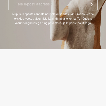
E
*
-
p
o
Nupule klõpsates annate nõusoleku saada e-kirju zooprekes24
s
eksklusiivsete pakkumiste ja allahindluste kohta. Te nõustute
t
kasutustingimustega ning privaatsus- ja küpsiste poliitikaga.