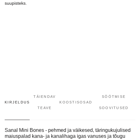
suupisteks.
TÄIENDAV
SÖÖTMISE
KIRJELDUS
KOOSTISOSAD
TEAVE
SOOVITUSED
Sanal Mini Bones - pehmed ja väikesed, täringukujulised
maiuspalad kana- ja kanalihaga igas vanuses ja tõugu