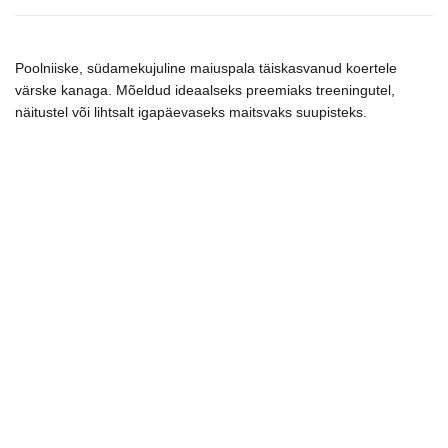
skanėstai
dresūrai,
400
Poolniiske, südamekujuline maiuspala täiskasvanud koertele
g
värske kanaga. Mõeldud ideaalseks preemiaks treeningutel,
kogus
näitustel või lihtsalt igapäevaseks maitsvaks suupisteks.