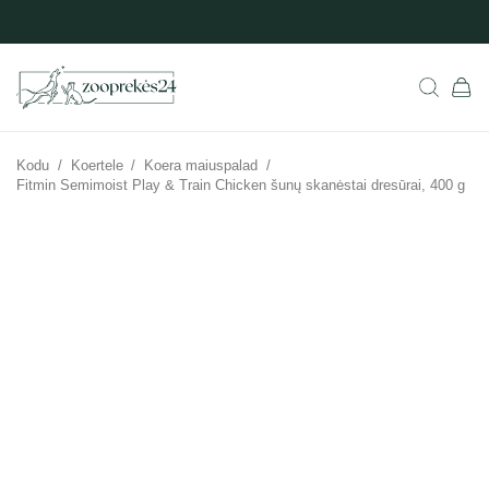
Kodu
/
Koertele
/
Koera maiuspalad
/
Fitmin Semimoist Play & Train Chicken šunų skanėstai dresūrai, 400 g