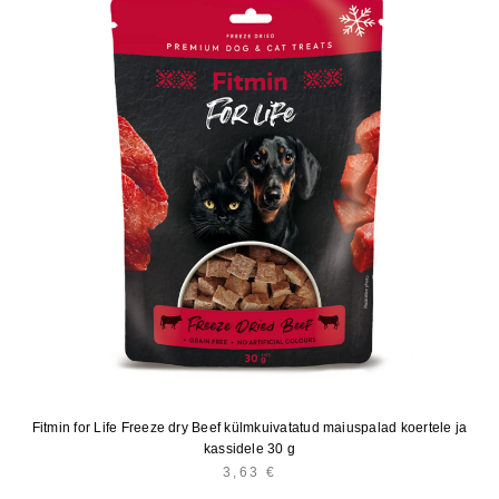
Fitmin for Life Freeze dry Beef külmkuivatatud maiuspalad koertele ja
kassidele 30 g
3,63
€