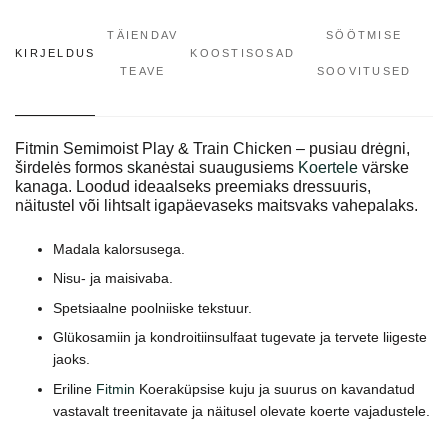
TÄIENDAV
SÖÖTMISE
KIRJELDUS
KOOSTISOSAD
TEAVE
SOOVITUSED
Fitmin Semimoist Play & Train Chicken – pusiau drėgni,
širdelės formos skanėstai suaugusiems
Koertele
värske
kanaga. Loodud ideaalseks preemiaks dressuuris,
näitustel või lihtsalt igapäevaseks maitsvaks vahepalaks.
Madala kalorsusega.
Nisu- ja maisivaba.
Spetsiaalne poolniiske tekstuur.
Glükosamiin ja kondroitiinsulfaat tugevate ja tervete liigeste
jaoks.
Eriline
Fitmin
Koeraküpsise kuju ja suurus on kavandatud
vastavalt treenitavate ja näitusel olevate koerte vajadustele.