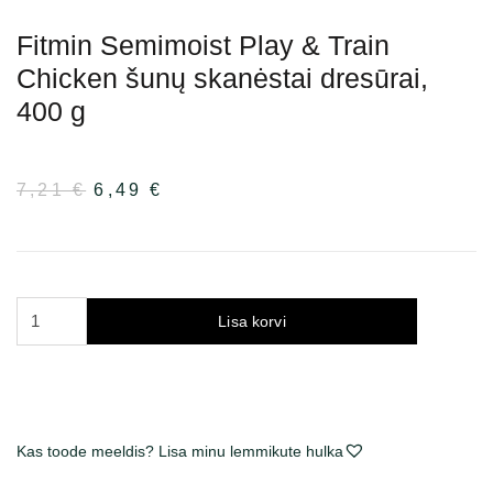
Fitmin Semimoist Play & Train
Chicken šunų skanėstai dresūrai,
400 g
7,21
€
Algne
6,49
€
Praegune
hind
hind
oli:
on:
7,21 €.
6,49 €.
Fitmin
Lisa korvi
Semimoist
Play
&
Train
Chicken
Kas toode meeldis? Lisa minu lemmikute hulka
šunų