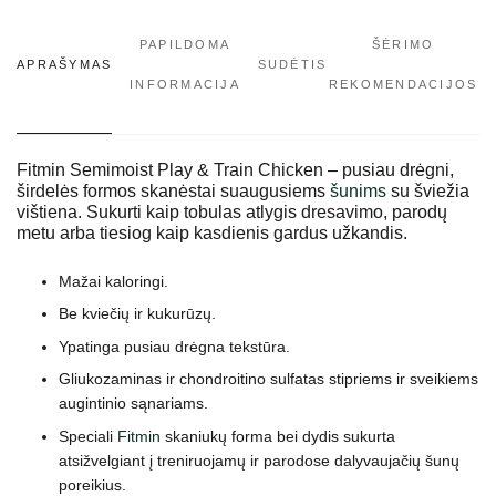
PAPILDOMA
ŠĖRIMO
APRAŠYMAS
SUDĖTIS
INFORMACIJA
REKOMENDACIJOS
Fitmin Semimoist Play & Train Chicken – pusiau drėgni,
širdelės formos skanėstai suaugusiems
šunims
su šviežia
vištiena. Sukurti kaip tobulas atlygis dresavimo, parodų
metu arba tiesiog kaip kasdienis gardus užkandis.
Mažai kaloringi.
Be kviečių ir kukurūzų.
Ypatinga pusiau drėgna tekstūra.
Gliukozaminas ir chondroitino sulfatas stipriems ir sveikiems
augintinio sąnariams.
Speciali
Fitmin
skaniukų forma bei dydis sukurta
atsižvelgiant į treniruojamų ir parodose dalyvaujačių šunų
poreikius.