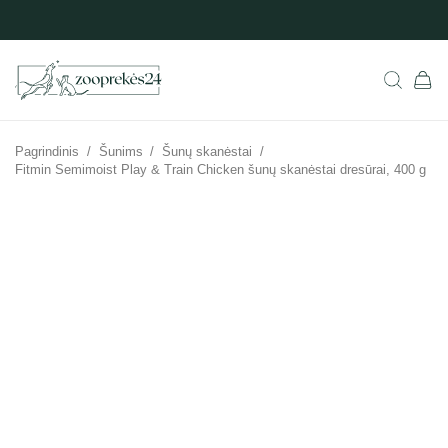
Pagrindinis
/
Šunims
/
Šunų skanėstai
/
Fitmin Semimoist Play & Train Chicken šunų skanėstai dresūrai, 400 g