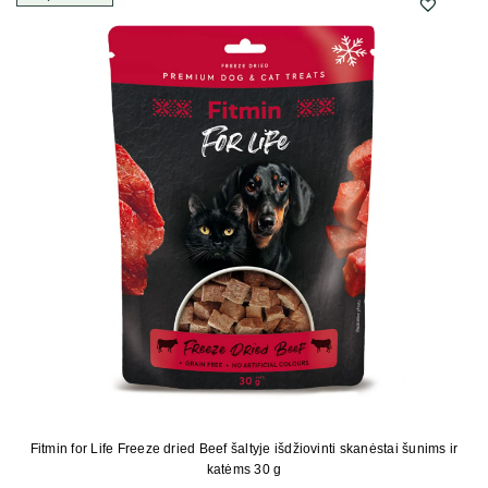
Fitmin for Life Freeze dried Beef šaltyje išdžiovinti skanėstai šunims ir
katėms 30 g