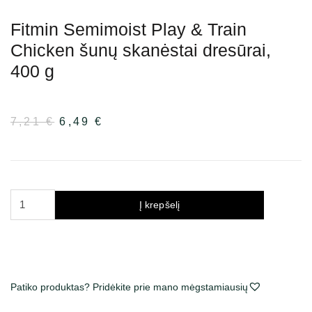
Fitmin Semimoist Play & Train
Chicken šunų skanėstai dresūrai,
400 g
7,21
€
Pradinė
6,49
€
Dabartinė
kaina
kaina
buvo:
yra:
7,21 €.
6,49 €.
produkto
Į krepšelį
kiekis:
Fitmin
Semimoist
Play
&
Patiko produktas? Pridėkite prie mano mėgstamiausių
Train