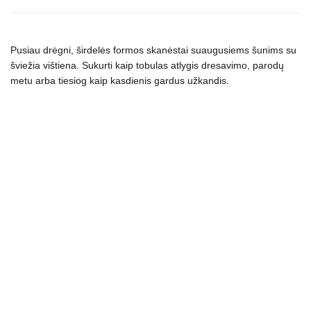
Chicken
šunų
skanėstai
Pusiau drėgni, širdelės formos skanėstai suaugusiems šunims su
dresūrai,
šviežia vištiena. Sukurti kaip tobulas atlygis dresavimo, parodų
400
metu arba tiesiog kaip kasdienis gardus užkandis.
g