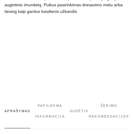
40
augintinio imunitetą. Puikus pasirinkimas dresavimo metu arba
g
tiesiog kaip gardus kasdienis užkandis.
PAPILDOMA
ŠĖRIMO
APRAŠYMAS
SUDĖTIS
INFORMACIJA
REKOMENDACIJOS