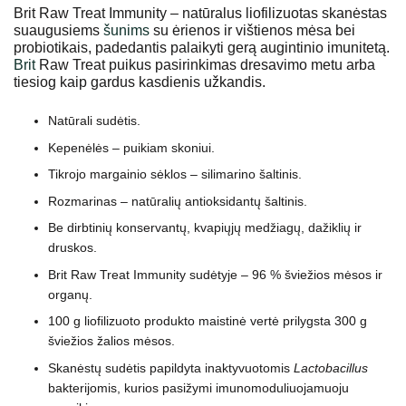
Brit Raw Treat Immunity – natūralus liofilizuotas skanėstas
suaugusiems
šunims
su ėrienos ir vištienos mėsa bei
probiotikais, padedantis palaikyti gerą augintinio imunitetą.
Brit
Raw Treat puikus pasirinkimas dresavimo metu arba
tiesiog kaip gardus kasdienis užkandis.
Natūrali sudėtis.
Kepenėlės – puikiam skoniui.
Tikrojo margainio sėklos – silimarino šaltinis.
Rozmarinas – natūralių antioksidantų šaltinis.
Be dirbtinių konservantų, kvapiųjų medžiagų, dažiklių ir
druskos.
Brit Raw Treat Immunity sudėtyje – 96 % šviežios mėsos ir
organų.
100 g liofilizuoto produkto maistinė vertė prilygsta 300 g
šviežios žalios mėsos.
Skanėstų sudėtis papildyta inaktyvuotomis
Lactobacillus
bakterijomis, kurios pasižymi imunomoduliuojamuoju