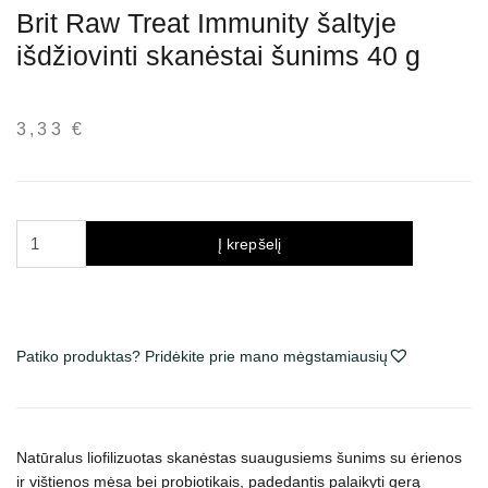
Brit Raw Treat Immunity šaltyje
išdžiovinti skanėstai šunims 40 g
3,33
€
produkto
Į krepšelį
kiekis:
Brit
Raw
Treat
Patiko produktas? Pridėkite prie mano mėgstamiausių
Immunity
šaltyje
išdžiovinti
skanėstai
Natūralus liofilizuotas skanėstas suaugusiems šunims su ėrienos
šunims
ir vištienos mėsa bei probiotikais, padedantis palaikyti gerą