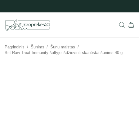
Pagrindinis
/
Šunims
/
Šunų maistas
/
Brit Raw Treat Immunity šaltyje išdžiovinti skanėstai šunims 40 g