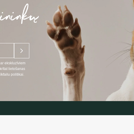
par ekskluzīviem
ītat lietošanas
ailu politikai.
NFORMĀCIJA
INFORMĀC