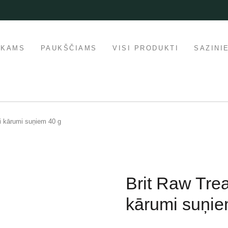
IKAMS
PAUKŠČIAMS
VISI PRODUKTI
SAZINI
ti kārumi suņiem 40 g
Brit Raw Treat
kārumi suņie