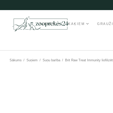
SUŅIEM
KAĶIEM
GRAUŽ
Sākums
/
Suņiem
/
Suņu barība
/
Brit Raw Treat Immunity liofilizē