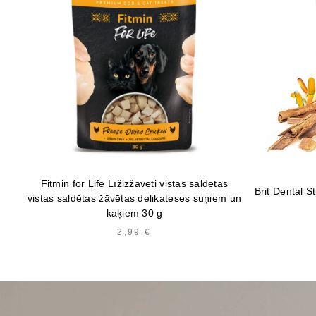
Fitmin for Life Līžizžāvēti vistas saldētas
Brit Dental 
vistas saldētas žāvētas delikateses suņiem un
kaķiem 30 g
2,99
€