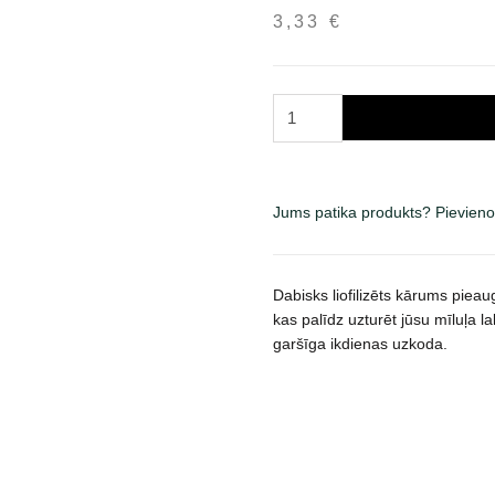
3,33
€
Brit
Raw
Treat
Immunity
šaltyje
Jums patika produkts? Pievieno
išdžiovinti
skanėstai
šunims
Dabisks liofilizēts kārums piea
40
kas palīdz uzturēt jūsu mīluļa lab
garšīga ikdienas uzkoda.
g
daudzums