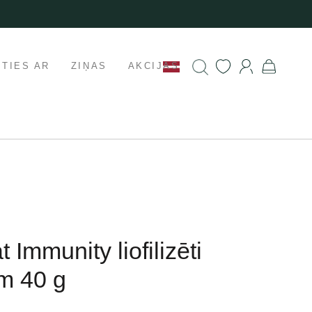
ETIES AR
ZIŅAS
AKCIJAS
 Immunity liofilizēti
m 40 g