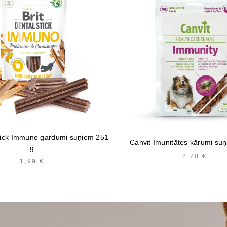
Stick Immuno gardumi suņiem 251
Canvit Imunitātes kārumi su
g
2,70
€
1,99
€