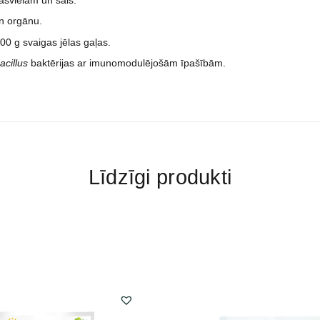
n orgānu.
300 g svaigas jēlas gaļas.
acillus
baktērijas ar imunomodulējošām īpašībām.
Līdzīgi produkti