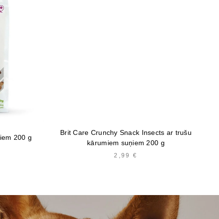
Brit Care Crunchy Snack Insects ar trušu
Ca
ņiem 200 g
kārumiem suņiem 200 g
2,99
€