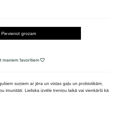
Pievienot grozam
t maniem favorītiem
ugušiem suņiem ar jēra un vistas gaļu un probiotikām,
u imunitāti. Lieliska izvēle treniņu laikā vai vienkārši kā