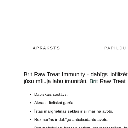
APRAKSTS
PAPILDU
Brit Raw Treat Immunity - dabīgs liofili
jūsu mīluļa labu imunitāti.
Brit
Raw Treat ir
Dabiskais sastāvs.
Aknas - lieliskai garšai.
Īstās margrietiņas sēklas ir silimarīna avots.
Rozmarīns ir dabīgo antioksidantu avots.
Bez mākslīgiem konservantiem, aromatizētājiem, kr