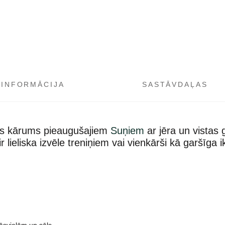
 INFORMĀCIJA
SASTĀVDAĻAS
zēts kārums pieaugušajiem
Suņiem
ar jēra un vistas 
 lieliska izvēle treniņiem vai vienkārši kā garšīga 
āsvielām un sāls.