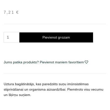
7,21
€
Canvit
Pievienot grozam
Immuno
maisto
papildas
šunims
Jums patika produkts? Pievienot maniem favorītiem
100
g
daudzums
Uztura bagātinātājs, kas paredzēts suņu imūnsistēmas
stiprināšanai un organisma aizsardzībai. Piemērots visu vecumu
un šķirņu suņiem.