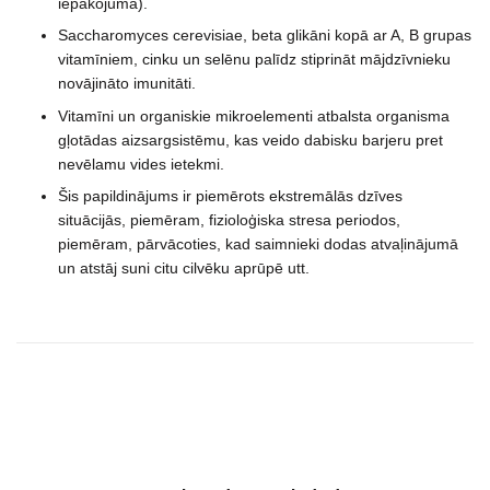
iepakojumā).
Saccharomyces cerevisiae, beta glikāni kopā ar A, B grupas
vitamīniem, cinku un selēnu palīdz stiprināt mājdzīvnieku
novājināto imunitāti.
Vitamīni un organiskie mikroelementi atbalsta organisma
gļotādas aizsargsistēmu, kas veido dabisku barjeru pret
nevēlamu vides ietekmi.
Šis papildinājums ir piemērots ekstremālās dzīves
situācijās, piemēram, fizioloģiska stresa periodos,
piemēram, pārvācoties, kad saimnieki dodas atvaļinājumā
un atstāj suni citu cilvēku aprūpē utt.