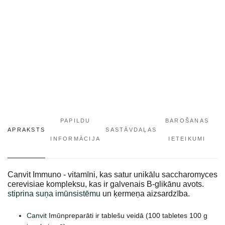
PAPILDU
BAROŠANAS
APRAKSTS
SASTĀVDAĻAS
INFORMĀCIJA
IETEIKUMI
Canvit Immuno - vitamīni, kas satur unikālu saccharomyces
cerevisiae kompleksu, kas ir galvenais B-glikānu avots.
stiprina suņa imūnsistēmu
un ķermeņa aizsardzība.
Canvit
Imūnpreparāti ir tablešu veidā (100 tabletes 100 g