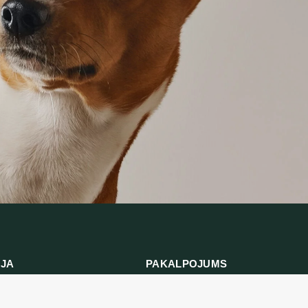
IJA
PAKALPOJUMS
Preču atgriešana
es politika
Sazinieties ar mums