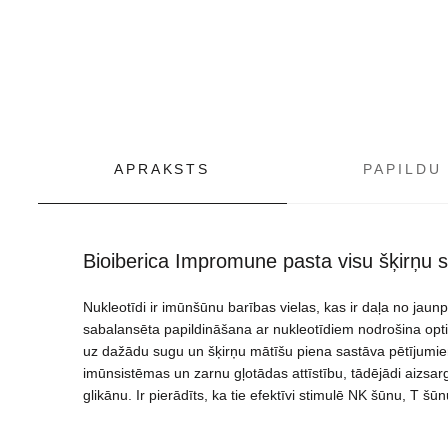
APRAKSTS
PAPILDU
Bioiberica Impromune pasta visu šķirņu s
Nukleotīdi ir imūnšūnu barības vielas, kas ir daļa no jau
sabalansēta papildināšana ar nukleotīdiem nodrošina opti
uz dažādu sugu un šķirņu mātīšu piena sastāva pētījumiem.
imūnsistēmas un zarnu gļotādas attīstību, tādējādi aizs
glikānu. Ir pierādīts, ka tie efektīvi stimulē NK šūnu, T š