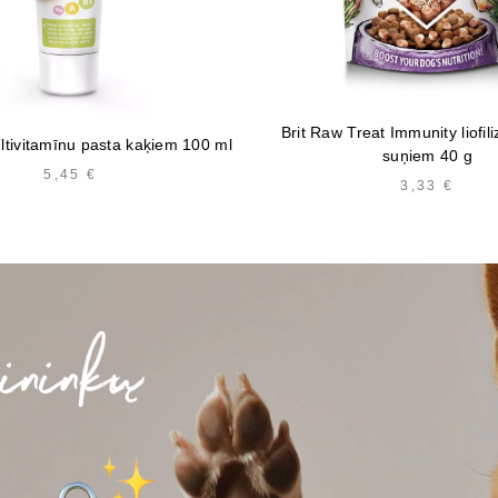
Brit Raw Treat Immunity liofili
ltivitamīnu pasta kaķiem 100 ml
suņiem 40 g
5,45
€
3,33
€