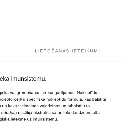
LIETOŠANAS IETEIKUMI
nieka imūnsistēmu.
oloģiska vai gremošanas stresa gadījumos. Nukleotīdu
eoforce® ir specifiska nukleotīdu formula, kas balstīta
 un kaķu vielmaiņas vajadzības un atbalstītu to
s edodes
) micēlija ekstrakts satur lielu daudzumu alfa-
nerģiska ietekme uz imūnsistēmu.