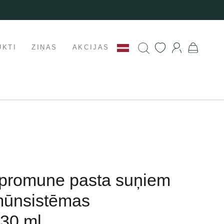
UKTI
ZIŅAS
AKCIJAS
mpromune pasta suņiem
mūnsistēmas
 30 ml