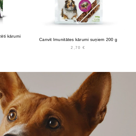
zēti kārumi
Ca
Canvit Imunitātes kārumi suņiem 200 g
2,70
€