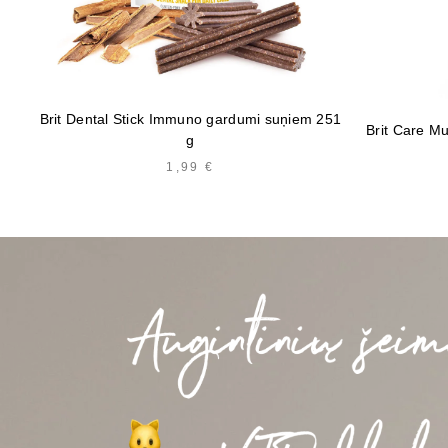
Brit Dental Stick Immuno gardumi suņiem 251
Brit Care Mu
g
1,99
€