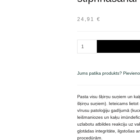
24,91
€
Bioiberica
Impromune
pasta
šunims
ir
Jums patika produkts? Pievieno
katėms,
įmuninei
sistemai
Pasta visu šķirņu suņiem un kaķ
stiprinti
šķirņu suņiem). Ieteicams lietot
vīrusu patoloģiju gadījumā (kuc
30
leišmaniozes un kaķu imūndeficīt
ml
uzlabotu atbildes reakciju uz vak
daudzums
gļotādas integritāte, ilgstošas a
procedūrām.