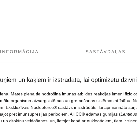
 INFORMĀCIJA
SASTĀVDAĻAS
uņiem un kaķiem ir izstrādāta, lai optimizētu dzīv
npiena. Mātes pienā tie nodrošina imūnās atbildes reakcijas līmeni fizi
mālu organisma aizsargsistēmas un gremošanas sistēmas attīstību. Nucl
 Ekskluzīvais Nucleoforce® sastāvs ir izstrādāts, lai apmierinātu suņu
argājot pret imūnsupresijas periodiem. AHCC® ēdamās gumijas (
Lentinu
ūnu un citokīnu veidošanos, un, lietojot kopā ar nukleotīdiem, tiem ir si