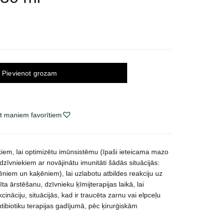
Pievienot grozam
t maniem favorītiem
iem, lai optimizētu imūnsistēmu (īpaši ieteicama mazo
 dzīvniekiem ar novājinātu imunitāti šādās situācijās:
ēniem un kaķēniem), lai uzlabotu atbildes reakciju uz
a ārstēšanu, dzīvnieku ķīmijterapijas laikā, lai
cināciju, situācijās, kad ir traucēta zarnu vai elpceļu
ntibiotiku terapijas gadījumā, pēc ķirurģiskām