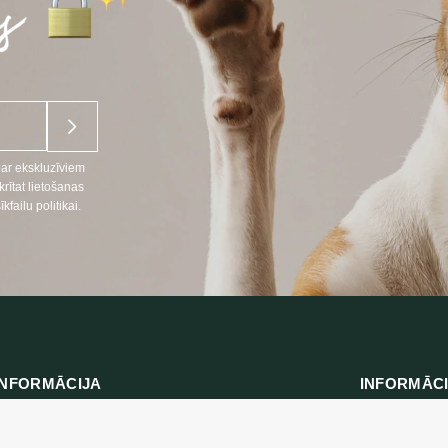
par ekskluzīviem
ītat lietošanas
ailu politikai.
NFORMĀCIJA
INFORMĀC
Preču piegāde
666
Konfidencialitāt