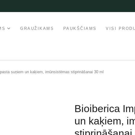
MS
GRAUŽIKAMS
PAUKŠČIAMS
VISI PROD
pasta suņiem un kaķiem, imūnsistēmas stiprināšanai 30 ml
Bioiberica I
un kaķiem, i
stiprināšanai