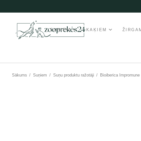
SUŅIEM
KAĶIEM
ŽIRGA
Sākums
/
Suņiem
/
Suņu produktu ražotāji
/
Bioiberica Impromune 