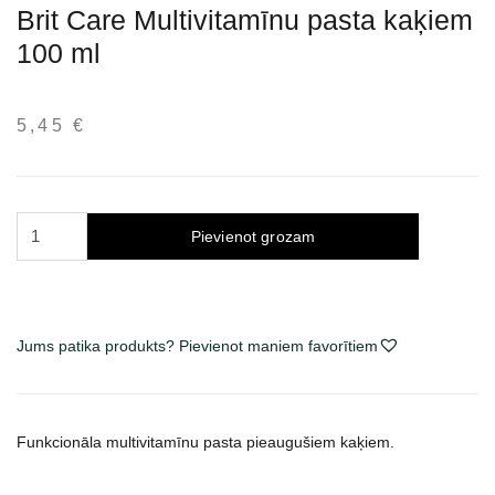
Brit Care Multivitamīnu pasta kaķiem
100 ml
5,45
€
Brit
Pievienot grozam
Care
Multivitamin
pasta
katėms
Jums patika produkts? Pievienot maniem favorītiem
100
ml
daudzums
Funkcionāla multivitamīnu pasta pieaugušiem kaķiem.