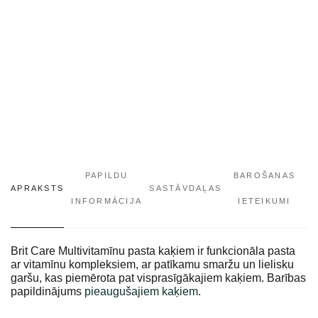
PAPILDU
BAROŠANAS
APRAKSTS
SASTĀVDAĻAS
INFORMĀCIJA
IETEIKUMI
Brit Care Multivitamīnu pasta kaķiem ir funkcionāla pasta
ar vitamīnu kompleksiem, ar patīkamu smaržu un lielisku
garšu, kas piemērota pat visprasīgākajiem kaķiem. Barības
papildinājums
pieaugušajiem
kaķiem
.