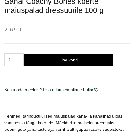
Sanal Coachy Bones koerte
maiuspalad dressuurile 100 g
2,69
€
Sanal
Lisa korvi
Coachy
Bones
šunų
skanėstai
Kas toode meeldis? Lisa minu lemmikute hulka
dresūrai
100
g
kogus
Pehmed, täringukujulised maiuspalad kana- ja kanalihaga igas
vanuses ja tõugu koertele. Mõeldud ideaalseks preemiaks
treeningute ja näituste ajal või lihtsalt igapäevaseks suupisteks.