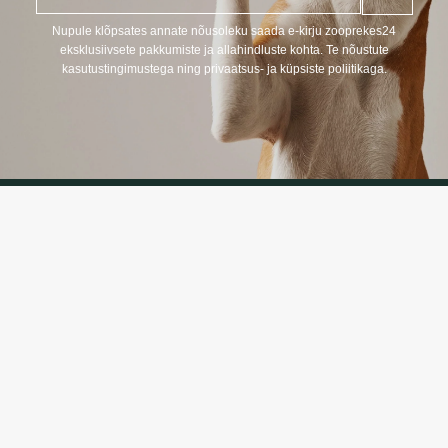
p
o
Nupule klõpsates annate nõusoleku saada e-kirju zooprekes24
s
eksklusiivsete pakkumiste ja allahindluste kohta. Te nõustute
t
kasutustingimustega ning privaatsus- ja küpsiste poliitikaga.