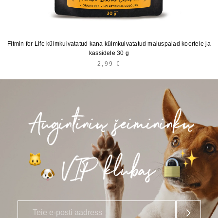
Fitmin for Life külmkuivatatud kana külmkuivatatud maiuspalad koertele ja
kassidele 30 g
2,99
€
E
*
-