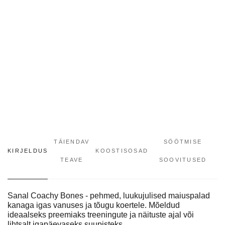
TÄIENDAV
SÖÖTMISE
KIRJELDUS
KOOSTISOSAD
TEAVE
SOOVITUSED
Sanal Coachy Bones - pehmed, luukujulised maiuspalad
kanaga igas vanuses ja tõugu koertele. Mõeldud
ideaalseks preemiaks treeningute ja näituste ajal või
lihtsalt igapäevaseks suupisteks.