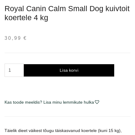
Royal Canin Calm Small Dog kuivtoit
koertele 4 kg
30,99
€
Royal
Lisa korvi
Canin
Calm
Small
Dog
Kas toode meeldis? Lisa minu lemmikute hulka
sausas
maistas
šunims
4
Täielik dieet väikest tõugu täiskasvanud koertele (kuni 15 kg),
kg