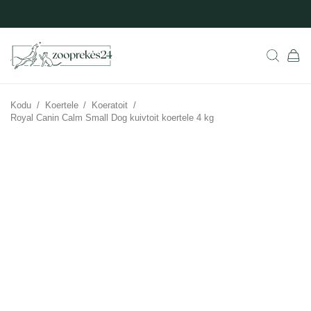
Kodu
/
Koertele
/
Koeratoit
/
Royal Canin Calm Small Dog kuivtoit koertele 4 kg