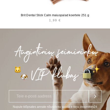
Brit Dental Stick Calm maiuspalad koertele 251 g
1,99
€
E
*
-
p
o
Nupule klõpsates annate nõusoleku saada e-kirju zooprekes24