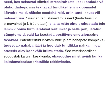
need, kes seisavad silmitsi stressirohkete keskkondade või
kogus
olukordadega, mis tekitavad tundlikel lemmikloomadel
kõrvaltoimeid, näiteks seedehäireid, uriinitundlikkust või
nahaärritusi.
Sisaldab rahustavaid toitaineid (hüdrolüüsitud
piimavalkud ja L-trüptofaan).
ei aita mitte ainult rahustada teie
lemmiklooma hirmuäratavat käitumist ja selle põhjustatud
sümptomeid, vaid ka taastada positiivne emotsionaalne
tasakaal.
Patenteeritud B-vitamiinide ja aminohapete kompleks -
tugevdab nahabarjääri ja hooldab tundlikku nahka, mida
stressis olev koer võib kriimustada.
See veterinaardieet
soodustab ka uriinikeskkonda,
ebasoodne nii struviidi kui ka
kaltsiumoksalaatkristallide tekkimiseks.