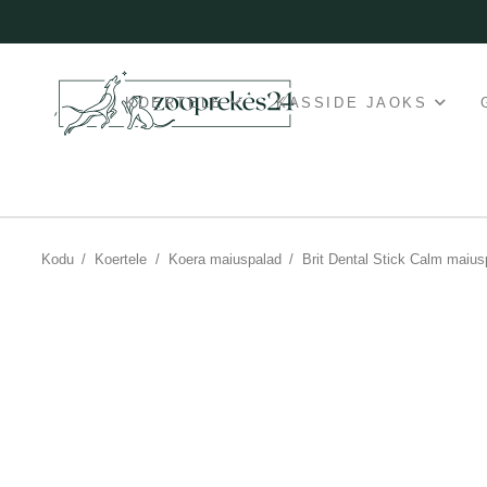
KOERTELE
KASSIDE JAOKS
Kodu
/
Koertele
/
Koera maiuspalad
/
Brit Dental Stick Calm maius