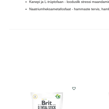
Kanepi ja L-trüptofaan - looduslik stressi maandami
Naatriumheksametafosfaat - hammaste tervis, hamb