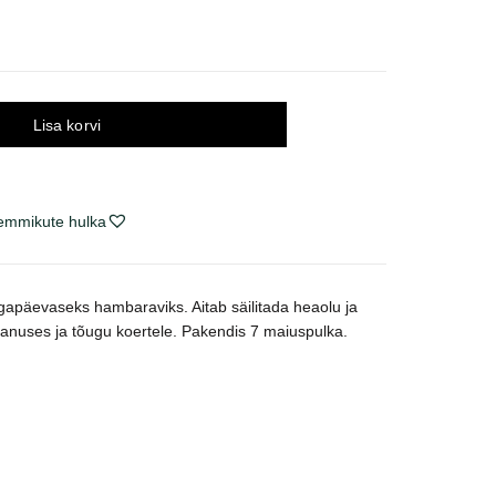
Lisa korvi
lemmikute hulka
gapäevaseks hambaraviks. Aitab säilitada heaolu ja
vanuses ja tõugu koertele. Pakendis 7 maiuspulka.