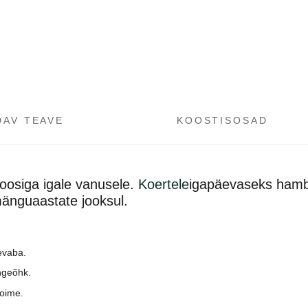
DAV TEAVE
KOOSTISOSAD
moosiga igale vanusele.
Koertele
igapäevaseks hamb
mänguaastate jooksul.
evaba.
ngeõhk.
toime.