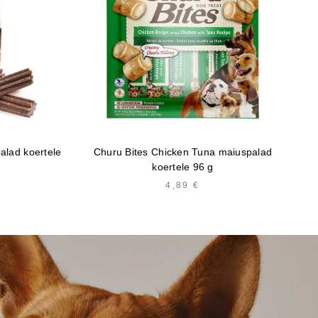
alad koertele
Churu Bites Chicken Tuna maiuspalad
F
koertele 96 g
4,89
€