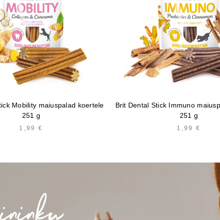
tick Mobility maiuspalad koertele
Brit Dental Stick Immuno maiusp
251 g
251 g
1,99
€
1,99
€