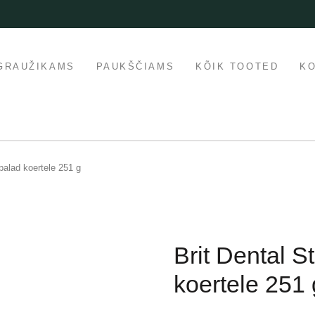
GRAUŽIKAMS
PAUKŠČIAMS
KÕIK TOOTED
K
palad koertele 251 g
Brit Dental 
koertele 251 