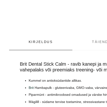
KIRJELDUS
TÄIEN
Brit Dental Stick Calm - ravib kanepi ja 
vahepalaks või preemiaks treening- või 
Kummel on antioksüdantide allikas.
Brit
Hambapulk - gluteenivaba, GMO-vaba, värvain
Piparmünt - antimikroobsed omadused ja värske hi
Mägilill - südame tervise toetamine, stressivastane 