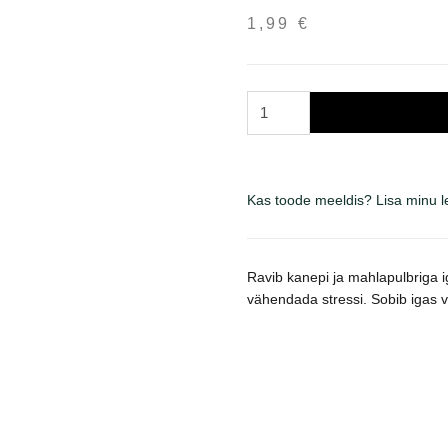
1,99
€
Brit
Dental
Stick
Calm
skanėstai
Kas toode meeldis? Lisa minu 
šunims
251
g
Ravib kanepi ja mahlapulbriga i
kogus
vähendada stressi. Sobib igas 