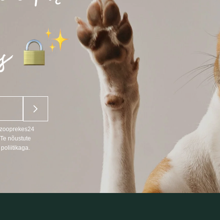
u zooprekes24
 Te nõustute
poliitikaga.