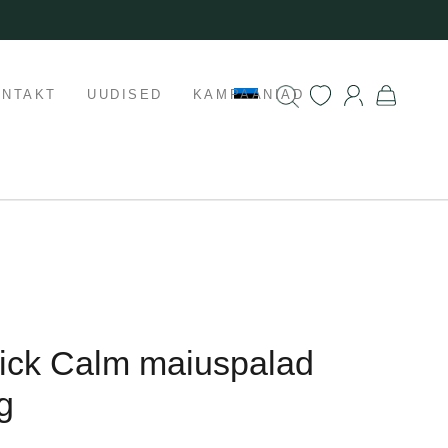
ONTAKT
UUDISED
KAMPAANIAD
Stick Calm maiuspalad
g