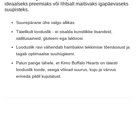
ideaalseks preemiaks või lihtsalt maitsvaks igapäevaseks
suupisteks.
Suurepärane ühe valgu allikas.
Täielikult looduslik - ei sisalda kunstlikke lisandeid,
säilitusaineid, gluteeni ega laktoosi.
Looduslik ravi vähendab hambakivi tekkimise tõenäosust ja
tagab optimaalse suuhügieeni.
Palun pange tähele, et Kimo Buffalo Hearts on täiesti
looduslik toode, seega võivad suurus, kuju ja värvus
erineda pildil kujutatust.