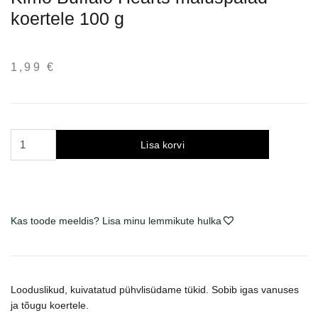
koertele 100 g
1,99
€
Kimo
Lisa korvi
Buffalo
Hearts
skanėstai
šunims
Kas toode meeldis? Lisa minu lemmikute hulka
100
g
kogus
Looduslikud, kuivatatud pühvlisüdame tükid. Sobib igas vanuses
ja tõugu koertele.