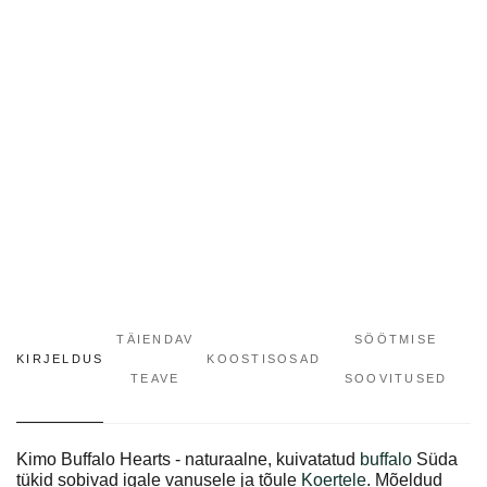
TÄIENDAV
SÖÖTMISE
KIRJELDUS
KOOSTISOSAD
TEAVE
SOOVITUSED
Kimo Buffalo Hearts - naturaalne, kuivatatud
buffalo
Süda
tükid sobivad igale vanusele ja tõule
Koertele
. Mõeldud