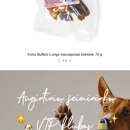
Kimo Buffalo Lungs maiuspalad koertele 70 g
1,49
€